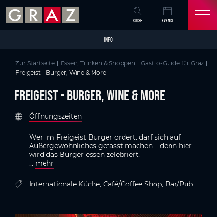
Overview of All Content
Freigeist - Burger, Wine & More
Kriterien
Details
Bildergalerie
GenussHauptstadt Graz
Skip to main content
Skip to table of contents
Skip to main navigation
SUCHE
EVENTS
INFO
Zur Startseite
Essen, Trinken & Shoppen
Gastro-Guide für Graz
Freigeist - Burger, Wine & More
Freigeist - Burger, Wine & More
Öffnungszeiten
Wer im Freigeist Burger ordert, darf sich auf
Außergewöhnliches gefasst machen – denn hier
wird das Burger essen zelebriert.
...
mehr
Internationale Küche, Café/Coffee Shop, Bar/Pub