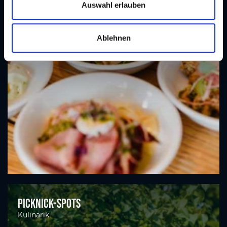
s
Auswahl erlauben
w
a
Ablehnen
h
l
Picknick-Spots
Kulinarik