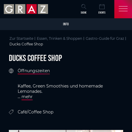
Overview of All Content
Ducks Coffee Shop
Kriterien
Details
Bildergalerie
GenussHauptstadt Graz
Skip to main content
Skip to table of contents
Skip to main navigation
SUCHE
EVENTS
INFO
Zur Startseite
Essen, Trinken & Shoppen
Gastro-Guide für Graz
Ducks Coffee Shop
Ducks Coffee Shop
Öffnungszeiten
Kaffee, Green Smoothies und homemade
Lemonades.
...
mehr
Café/Coffee Shop