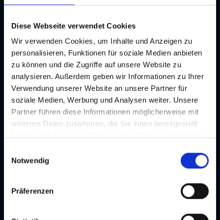
Diese Webseite verwendet Cookies
Wir verwenden Cookies, um Inhalte und Anzeigen zu
personalisieren, Funktionen für soziale Medien anbieten
zu können und die Zugriffe auf unsere Website zu
analysieren. Außerdem geben wir Informationen zu Ihrer
Verwendung unserer Website an unsere Partner für
soziale Medien, Werbung und Analysen weiter. Unsere
Partner führen diese Informationen möglicherweise mit
Kulinarische Events
weiteren Daten zusammen, die Sie ihnen bereitgestellt
Erleben Sie Graz von seiner genussvollen Seite
haben oder die sie im Rahmen Ihrer Nutzung der Dienste
gesammelt haben. Je nach Funktion werden dabei Daten
E
an Dritte weitergegeben und an Dritte in Ländern, in
Notwendig
i
denen kein angemessenes Datenschutzniveau vorliegt
n
und von diesen verarbeitet wird, z. B. die USA. Ihre
w
Präferenzen
Einwilligung ist stets freiwillig und umfasst gemäß Art 49
i
Abs 1 lit a DSGVO auch die in der Datenschutzerklärung
l
im Detail dargestellten Übermittlungen an Empfänger in