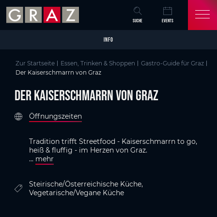
Overview of All Content
Der Kaiserschmarrn von Graz
Details
GenussHauptstadt Graz
Skip to main content
Skip to table of contents
Skip to main navigation
SUCHE
EVENTS
INFO
Zur Startseite
Essen, Trinken & Shoppen
Gastro-Guide für Graz
Der Kaiserschmarrn von Graz
Der Kaiserschmarrn von Graz
Öffnungszeiten
Tradition trifft Streetfood - Kaiserschmarrn to go,
heiß & fluffig - i
m Herzen von Graz.
...
mehr
Steirische/Österreichische Küche,
Vegetarische/Vegane Küche