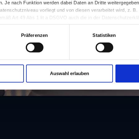
 Je nach Funktion werden dabei Daten an Dritte weitergegeben u
nschutzniveau vorliegt und von diesen verarbeitet wird, z. B. d
 gemäß Art 49 Abs 1 lit a DSGVO auch die in der Datenschutzerklä
in unsicheren Drittstaaten, wie insbesondere den USA. Ihre Einw
erlich und kann jederzeit auf unserer Seite abgelehnt oder wider
Präferenzen
Statistiken
Auswahl erlauben