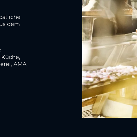
östliche
aus dem
z
e Küche,
kerei, AMA