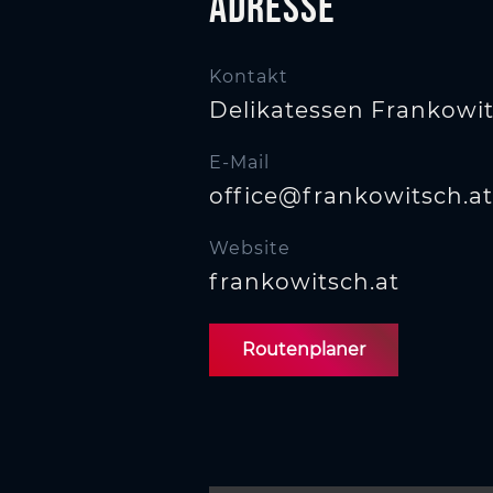
Adresse
s
w
a
Kontakt
h
Delikatessen Frankowi
l
E-Mail
office@frankowitsch.at
Website
frankowitsch.at
Routenplaner