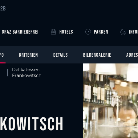
B2B
GRAZ BARRIEREFREI
HOTELS
PARKEN
INF
FO
KRITERIEN
DETAILS
BILDERGALERIE
ADRES
Delikatessen
Frankowitsch
nkowitsch