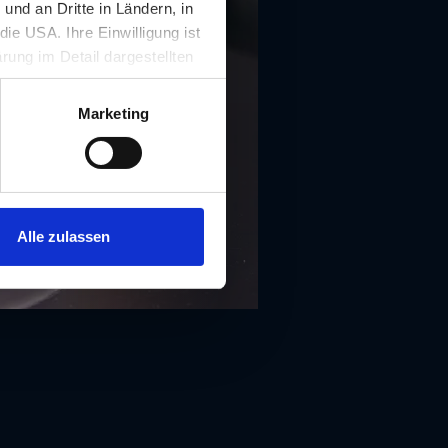
nd an Dritte in Ländern, in
ie USA. Ihre Einwilligung ist
rung im Detail dargestellten
illigung ist für die Nutzung
rufen werden.
Marketing
Alle zulassen