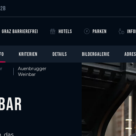
B2B
GRAZ BARRIEREFREI
HOTELS
PARKEN
INF
FO
KRITERIEN
DETAILS
BILDERGALERIE
ADRES
ür
Auenbrugger
Weinbar
bar
, das