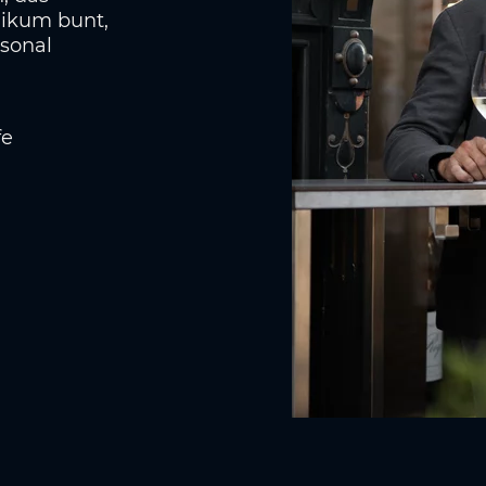
likum bunt,
isonal
fe