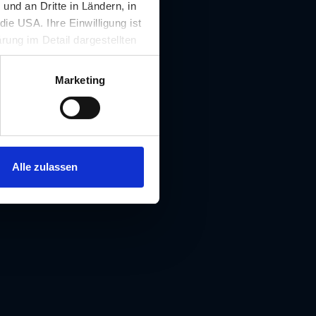
nd an Dritte in Ländern, in
ie USA. Ihre Einwilligung ist
rung im Detail dargestellten
illigung ist für die Nutzung
rufen werden.
Marketing
, 8020 Graz
Alle zulassen