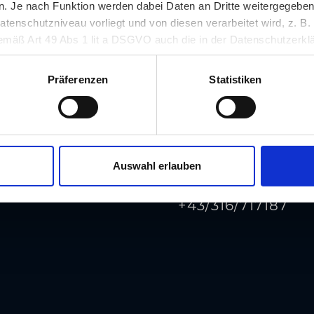
 Je nach Funktion werden dabei Daten an Dritte weitergegeben u
nschutzniveau vorliegt und von diesen verarbeitet wird, z. B. d
 gemäß Art 49 Abs 1 lit a DSGVO auch die in der Datenschutzerklä
in unsicheren Drittstaaten, wie insbesondere den USA. Ihre Einw
erlich und kann jederzeit auf unserer Seite abgelehnt oder wider
Präferenzen
Statistiken
Adresse
Südtiroler Platz 5
Auswahl erlauben
Telefon
+43/316/717187