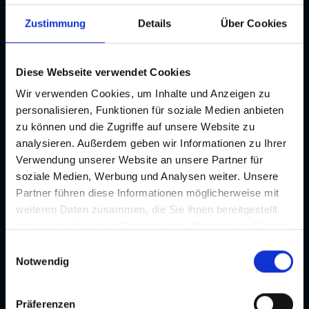
Adresse
Zustimmung
Details
Über Cookies
Kontakt
wie wir wohnen Concept Store
Diese Webseite verwendet Cookies
Wir verwenden Cookies, um Inhalte und Anzeigen zu
Adresse
Tummelplatz 1, 8010 Graz
personalisieren, Funktionen für soziale Medien anbieten
zu können und die Zugriffe auf unsere Website zu
E-Mail
analysieren. Außerdem geben wir Informationen zu Ihrer
info@wiewirwohnen.at
Verwendung unserer Website an unsere Partner für
soziale Medien, Werbung und Analysen weiter. Unsere
Telefon
Partner führen diese Informationen möglicherweise mit
+43/664/1673587
weiteren Daten zusammen, die Sie ihnen bereitgestellt
Website
haben oder die sie im Rahmen Ihrer Nutzung der Dienste
wiewirwohnen.at
gesammelt haben. Je nach Funktion werden dabei Daten
E
an Dritte weitergegeben und an Dritte in Ländern, in
Notwendig
i
Routenplaner
denen kein angemessenes Datenschutzniveau vorliegt
n
und von diesen verarbeitet wird, z. B. die USA. Ihre
w
Präferenzen
Einwilligung ist stets freiwillig und umfasst gemäß Art 49