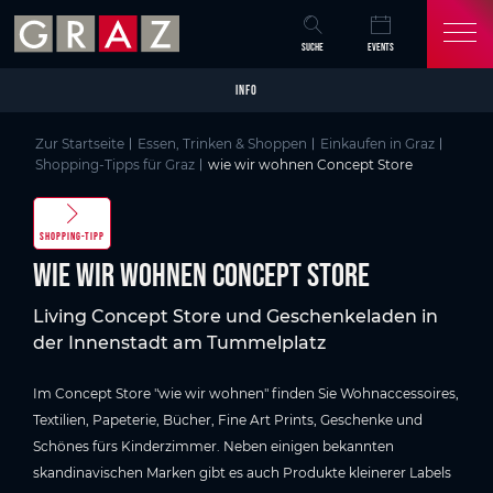
Overview of All Content
wie wir wohnen Concept Store
Skip to main content
Skip to table of contents
Skip to main navigation
SUCHE
EVENTS
INFO
Zur Startseite
Essen, Trinken & Shoppen
Einkaufen in Graz
Shopping-Tipps für Graz
wie wir wohnen Concept Store
SHOPPING-TIPP
wie wir wohnen Concept Store
Living Concept Store und Geschenkeladen in
der Innenstadt am Tummelplatz
Im Concept Store "wie wir wohnen" finden Sie Wohnaccessoires,
Textilien, Papeterie, Bücher, Fine Art Prints, Geschenke und
Schönes fürs Kinderzimmer. Neben einigen bekannten
skandinavischen Marken gibt es auch Produkte kleinerer Labels