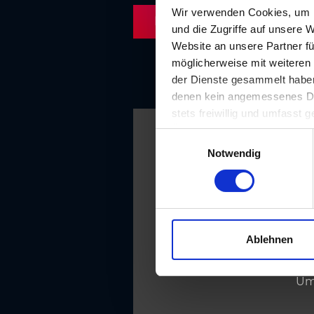
Wir verwenden Cookies, um I
Routenplaner
und die Zugriffe auf unsere 
Website an unsere Partner fü
möglicherweise mit weiteren
der Dienste gesammelt haben.
denen kein angemessenes Date
stets freiwillig und umfasst
Übermittlungen an Empfänger 
E
unserer Website nicht erford
Notwendig
i
n
w
i
l
l
Ablehnen
i
g
Um 
u
n