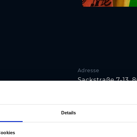
Adresse
Sackstraße 7-13, 
Telefon
r.at
+43/316/870-0
Details
Cookies