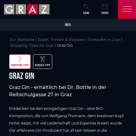
Overview of All Content
Graz Gin
Skip to main content
Skip to table of contents
Skip to main navigation
SUCHE
EVENTS
INFO
Zur Startseite
Essen, Trinken & Shoppen
Einkaufen in Graz
Shopping-Tipps für Graz
Graz Gin
SHOPPING-TIPP
GENUSS-TIPP
Graz Gin
Graz Gin - erhältlich bei Dr. Bottle in der
Reitschulgasse 27 in Graz
Entdecken Sie den einzigartigen Graz Gin – eine BIO-
Komposition, die von Wolfgang Thomann, dem kreativen Kopf
hinter Aeijst, mit viel Leidenschaft und Expertise kreiert wurde.
Der erfahrene Gin-Produzent hat all sein Wissen in die