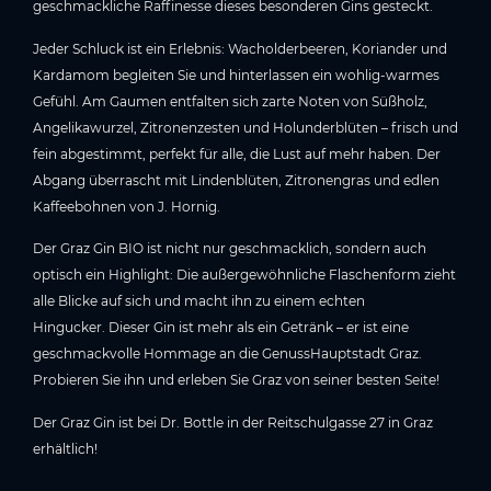
geschmackliche Raffinesse dieses besonderen Gins gesteckt.
Jeder Schluck ist ein Erlebnis: Wacholderbeeren, Koriander und
Kardamom begleiten Sie und hinterlassen ein wohlig-warmes
Gefühl. Am Gaumen entfalten sich zarte Noten von Süßholz,
Angelikawurzel, Zitronenzesten und Holunderblüten – frisch und
fein abgestimmt, perfekt für alle, die Lust auf mehr haben. Der
Abgang überrascht mit Lindenblüten, Zitronengras und edlen
Kaffeebohnen von J. Hornig.
Der Graz Gin BIO ist nicht nur geschmacklich, sondern auch
optisch ein Highlight: Die außergewöhnliche Flaschenform zieht
alle Blicke auf sich und macht ihn zu einem echten
Hingucker. Dieser Gin ist mehr als ein Getränk – er ist eine
geschmackvolle Hommage an die GenussHauptstadt Graz.
Probieren Sie ihn und erleben Sie Graz von seiner besten Seite!
Der Graz Gin ist bei Dr. Bottle in der Reitschulgasse 27 in Graz
erhältlich!