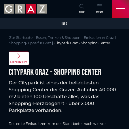
Overview of All Content
Citypark Graz - Shopping Center
Skip to main content
Skip to table of contents
Skip to main navigation
SUCHE
EVENTS
INFO
Zur Startseite
Essen, Trinken & Shoppen
Einkaufen in Graz
Shopping-Tipps für Graz
Citypark Graz - Shopping Center
SHOPPING-TIPP
Citypark Graz - Shopping Center
Der Citypark ist eines der beliebtesten
Shopping Center der Grazer. Auf über 40.000
m2 bieten 100 Geschäfte alles, was das
Shopping-Herz begehrt - über 2.000
Parkplätze vorhanden.
Das erste Einkaufszentrum der Stadt bietet nach wie vor