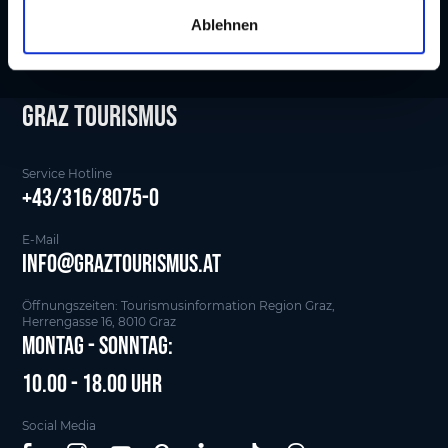
a
Ablehnen
h
l
Graz tourismus
Service Hotline
+43/316/8075-0
E-Mail
info@graztourismus.at
Öffnungszeiten: Tourismusinformation Region Graz,
Herrengasse 16, 8010 Graz
Montag - Sonntag:
10.00 - 18.00 Uhr
Social Media