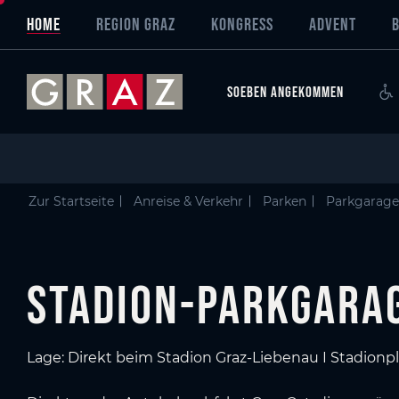
Overview of All Content
Stadion-Parkgarage
Parkdetails
Skip to main content
Skip to table of contents
Skip to main navigation
HOME
REGION GRAZ
KONGRESS
ADVENT
SOEBEN ANGEKOMMEN
Zur Startseite
Anreise & Verkehr
Parken
Parkgarag
Stadion-Parkgara
Lage: Direkt beim Stadion Graz-Liebenau I Stadionpla