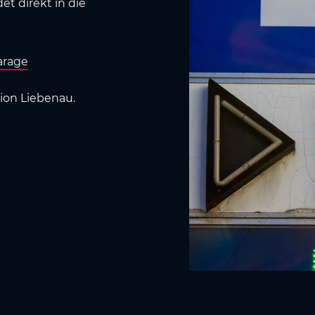
t direkt in die
arage
dion Liebenau.