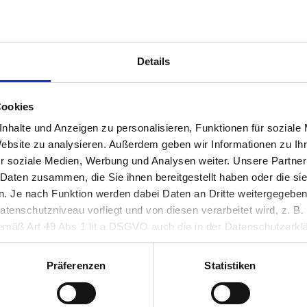
in Graz im Überblick - inkl. Kartendarstellung und Tarife
Details
Cookies
nhalte und Anzeigen zu personalisieren, Funktionen für soziale
Website zu analysieren. Außerdem geben wir Informationen zu I
r soziale Medien, Werbung und Analysen weiter. Unsere Partner
 Daten zusammen, die Sie ihnen bereitgestellt haben oder die s
Adresse
 Je nach Funktion werden dabei Daten an Dritte weitergegeben u
benau
Stadionplatz 1, 80
nschutzniveau vorliegt und von diesen verarbeitet wird, z. B. d
 gemäß Art 49 Abs 1 lit a DSGVO auch die in der Datenschutzerklä
in unsicheren Drittstaaten, wie insbesondere den USA. Ihre Einw
tadiongarage
erlich und kann jederzeit auf unserer Seite abgelehnt oder wider
Präferenzen
Statistiken