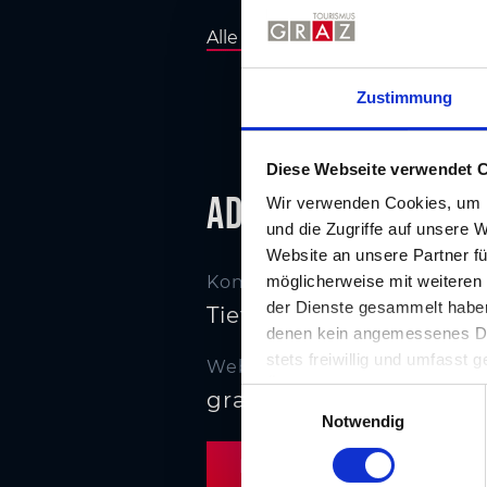
Alle Tiefgaragen und Parkhäuser 
Zustimmung
Diese Webseite verwendet 
Adresse
Wir verwenden Cookies, um I
und die Zugriffe auf unsere 
Website an unsere Partner fü
möglicherweise mit weiteren
Kontakt
der Dienste gesammelt haben.
Tiefgarage Stadion Lie
denen kein angemessenes Date
stets freiwillig und umfasst
Website
Übermittlungen an Empfänger 
E
granit-immobilien.at/s
unserer Website nicht erford
Notwendig
i
n
Routenplaner
w