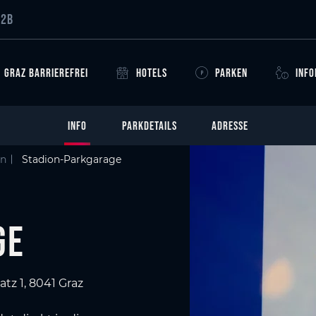
B2B
GRAZ BARRIEREFREI
HOTELS
PARKEN
INF
INFO
PARKDETAILS
ADRESSE
en
Stadion-Parkgarage
ge
tz 1, 8041 Graz