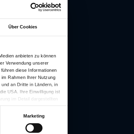
 im Vergleich »
Über Cookies
 Medien anbieten zu können
hrer Verwendung unserer
 führen diese Informationen
ie im Rahmen Ihrer Nutzung
nd an Dritte in Ländern, in
41 Graz
ie USA. Ihre Einwilligung ist
rung im Detail dargestellten
illigung ist für die Nutzung
rufen werden.
Marketing