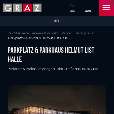
Overview of All Content
Parkplatz & Parkhaus Helmut List Halle
Parkdetails
Skip to main content
Skip to table of contents
Skip to main navigation
SUCHE
EVENTS
INFO
Zur Startseite
Anreise & Verkehr
Parken
Parkgaragen
Parkplatz & Parkhaus Helmut List Halle
Parkplatz & Parkhaus Helmut List
Halle
Parkplatz & Parkhaus: Waagner-Biro-Straße 98a, 8020 Graz