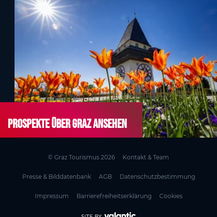
Prospekte über Graz ansehen
© Graz Tourismus 2026
Kontakt & Team
Presse & Bilddatenbank
AGB
Datenschutzbestimmung
Impressum
Barrierefreiheitserklärung
Cookies