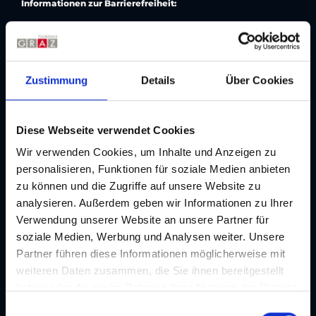
Informationen zur Barrierefreiheit:
Parkhaus Helmut List-Halle: Parkplätze sind barrierefrei
zugänglich (Lift), es gibt jedoch keine markierten
barrierefreien Stellplätze.
Zustimmung
Details
Über Cookies
Parkplatz Helmut-List-Halle: Der Parkplatz bietet 6
markierte barrierefreie Stellplätze.
Diese Webseite verwendet Cookies
Wir verwenden Cookies, um Inhalte und Anzeigen zu
personalisieren, Funktionen für soziale Medien anbieten
Adresse
zu können und die Zugriffe auf unsere Website zu
analysieren. Außerdem geben wir Informationen zu Ihrer
Kontakt
Verwendung unserer Website an unsere Partner für
Parkplatz & Parkhaus Helmut List Halle
soziale Medien, Werbung und Analysen weiter. Unsere
Partner führen diese Informationen möglicherweise mit
Adresse
weiteren Daten zusammen, die Sie ihnen bereitgestellt
Waagner-Biro-Straße 98a, 8020 Graz
haben oder die sie im Rahmen Ihrer Nutzung der Dienste
E-Mail
gesammelt haben. Je nach Funktion werden dabei Daten
E
info@helmut-list-halle.com