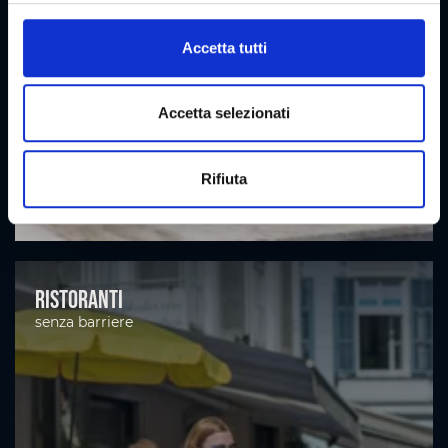
l
c
Accetta tutti
o
n
s
Accetta selezionati
e
n
Rifiuta
s
o
Ristoranti
senza barriere