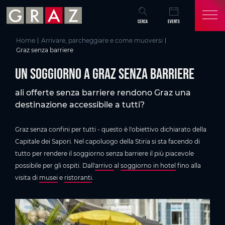
Panoramica di tutti i contenuti
Un soggiorno a Graz senza barriere
Informazioni utili
Arrivo, trasporti pubblici e attrazioni
Aloggi, ristoranti e musei senza barriere
Vai al contenuto principale
Vai all'indice
Vai alla navigazione principale
CERCA
EVENTS
Home
Arrivare, parcheggiare e come muoversi
Graz senza barriere
Un soggiorno a Graz senza barriere
ali offerte senza barriere rendono Graz una
destinazione accessibile a tutti?
Graz senza confini per tutti - questo è l'obiettivo dichiarato della
Capitale dei Sapori. Nel capoluogo della Stiria si sta facendo di
tutto per rendere il soggiorno senza barriere il più piacevole
possibile per gli ospiti. Dall'
arrivo
al
soggiorno in hotel
fino alla
visita di
musei
e
ristoranti
.