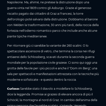
Napoleone. Ma, ahimé, ne pretese la distruzione dopo una
guerra vinta nel 1809 contro gli Asburgo. Grazie al generoso
riscatto pagato dai cittadini di Graz ai francesi, la torre
dell'orologio poté salvarsi dalla distruzione. Dobbiamo al barone
von Welden la trasformazione, 30 anni più tardi, della roccia della
fortezza nell'odierno romantico parco che include anche alcune
piante tipiche mediterranee.
Per ritornare giù ci sarebbe la variante dei 260 scalini. O lo
spettacolare ascensore di vetro, che termina la corsa nei rifugi
antiaerei dello Schlossberg, scavati durante la seconda guerra
mondiale per la popolazione civile grazese. Ci sono qui oggi una
grotta delle favole per i più piccoli e anche il "Dom im Berg", una
sala per spettacoli e manifestazioni attrezzata con le tecniche più
moderne e sofisticate - e questo dentro la roccia.
Curioso:
Sarebbe stato il diavolo a modellare lo Schlossberg,
dice la leggenda. Promise ai grazesi di elevare ancora di più il
Schöckl, la montagna al nord di Graz. In cambio dell'anima della
prima persona che l'avrebbe scalato, s'intende. Venendo