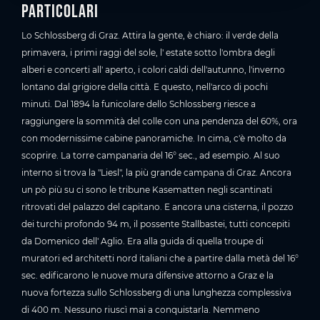
Particolari
Lo Schlossberg di Graz. Attira la gente, è chiaro: il verde della
primavera, i primi raggi del sole, l' estate sotto l'ombra degli
alberi e concerti all' aperto, i colori caldi dell'autunno, l'inverno
lontano dal grigiore della città. E questo, nell'arco di pochi
minuti. Dal 1894 la funicolare dello Schlossberg riesce a
raggiungere la sommità del colle con una pendenza del 60%, ora
con modernissime cabine panoramiche. In cima, c'è molto da
scoprire. La torre campanaria del 16° sec., ad esempio. Al suo
interno si trova la "Liesl", la più grande campana di Graz. Ancora
un pò più su ci sono le tribune Kasematten negli scantinati
ritrovati del palazzo del capitano. E ancora una cisterna, il pozzo
dei turchi profondo 94 m, il possente Stallbastei, tutti concepiti
da Domenico dell' Aglio. Era alla guida di quella troupe di
muratori ed architetti nord italiani che a partire dalla metà del 16°
sec. edificarono le nuove mura difensive attorno a Graz e la
nuova fortezza sullo Schlossberg di una lunghezza complessiva
di 400 m. Nessuno riuscì mai a conquistarla. Nemmeno