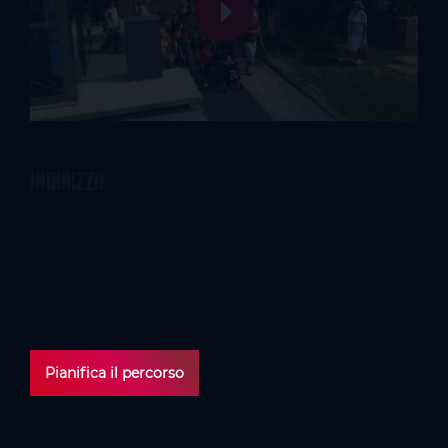
Indirizzo
Contatto
Schlossberg
Indirizzo
Am Schlossberg, 8010 Graz
Pianifica il percorso