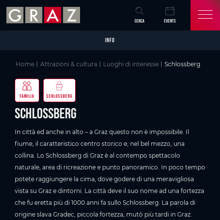
Overview of All Content
Schlossberg
Informazioni utili
Particolari
Galleria di immagini
Video
Skip to main content
Skip to table of contents
Skip to main navigation
CERCA
EVENTS
INFO
Home
Attrazioni & cultura
Luoghi di interesse
Schlossberg
FAMILIA
SCHLOSSBERG
Schlossberg
In città ed anche in alto – a Graz questo non è impossibile. Il
fiume, il caratteristico centro storico e, nel bel mezzo, una
collina. Lo Schlossberg di Graz è al contempo spettacolo
naturale, area di ricreazione e punto panoramico. In poco tempo
potete raggiungere la cima, dove godere di una meravigliosa
vista su Graz e dintorni. La città deve il suo nome ad una fortezza
che fu eretta più di 1000 anni fa sullo Schlossberg. La parola di
origine slava Gradec, piccola fortezza, mutò più tardi in Graz.