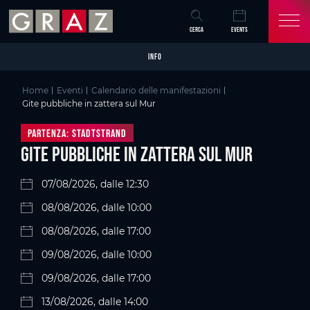
Overview of All Content
Gite pubbliche in zattera sul Mur
Particolari
Galleria di immagini
Skip to main content
Skip to table of contents
Skip to main navigation
CERCA
EVENTS
INFO
Home
Eventi
Calendario delle manifestazioni
Gite pubbliche in zattera sul Mur
Partenza: Stadtstrand
Gite pubbliche in zattera sul Mur
07/08/2026, dalle 12:30
08/08/2026, dalle 10:00
08/08/2026, dalle 17:00
09/08/2026, dalle 10:00
09/08/2026, dalle 17:00
13/08/2026, dalle 14:00