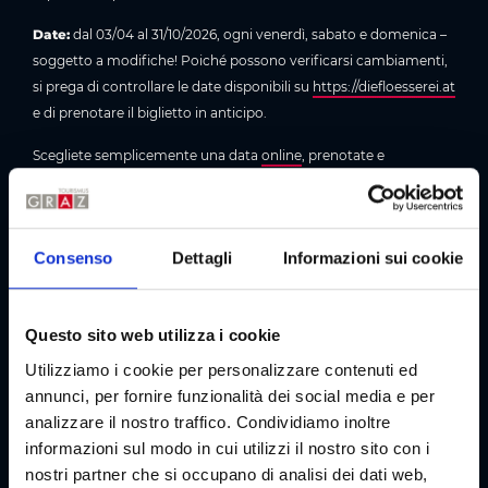
Date:
dal 03/04 al 31/10/2026, ogni venerdì, sabato e domenica –
soggetto a modifiche! Poiché possono verificarsi cambiamenti,
si prega di controllare le date disponibili su
https://diefloesserei.at
e di prenotare il biglietto in anticipo.
Scegliete semplicemente una data
online
, prenotate e
partecipate. Se non trovate una data adatta, è consigliabile
inviare direttamente una richiesta a
office@diefloesserei.at
.
Durata:
80 minuti
Consenso
Dettagli
Informazioni sui cookie
Prezzi:
Adulti: € 22,00 | Bambini: € 15,00 | Ridotto*: € 19,00 |
Bambini piccoli (0–6 anni): gratuito
Questo sito web utilizza i cookie
*Ridotto: giovani (15–18 anni), scolari, apprendisti, studenti,
Utilizziamo i cookie per personalizzare contenuti ed
servizio militare e civile fino ai 27 anni; anziani, persone con
annunci, per fornire funzionalità dei social media e per
disabilità | 10% di sconto per famiglie con tessera familiare della
analizzare il nostro traffico. Condividiamo inoltre
Stiria (codice sconto: 2mehr)
informazioni sul modo in cui utilizzi il nostro sito con i
Trasporto pubblico:
Da Jakominiplatz autobus n. 34e direzione
nostri partner che si occupano di analisi dei dati web,