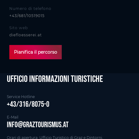
Numero di telefono
+43/681/10519015
Sito web
diefloesserei.at
Pianifica il percorso
Ufficio informazioni Turistiche
Service Hotline
+43/316/8075-0
E-Mail
info@graztourismus.at
Orari di apertura: Ufficio Turistico di Graz e Dintorni,