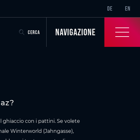
SR-ONLY.CURRENT
DE
EN
Navigazione
CERCA
raz?
ghiaccio con i pattini. Se volete
rnale Winterworld (Jahngasse),