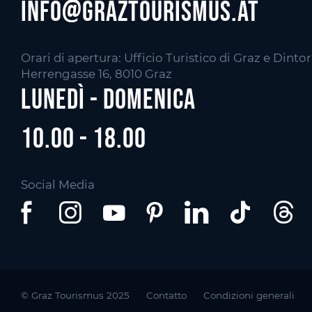
info@graztourismus.at
Orari di apertura: Ufficio Turistico di Graz e Dintor
Herrengasse 16, 8010 Graz
Lunedì - Domenica
10.00 - 18.00
Social Media
© Graz Tourismus 2025
Contatto
Condizioni generali