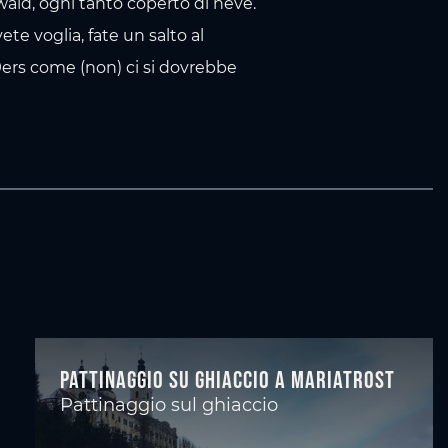
ald, ogni tanto coperto di neve.
ete voglia, fate un salto al
ers come (non) ci si dovrebbe
Pattinaggio su ghiaccio a Mariatrost
Pattinaggio sul ghiaccio