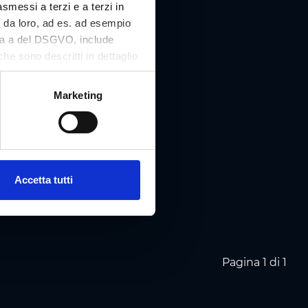
asmessi a terzi e a terzi in
i da loro, ad es. ad esempio
tera a del DSGVO, include
che sono descritti in dettaglio
 nostro sito Web e può essere
Marketing
Accetta tutti
Pagina 1 di 1