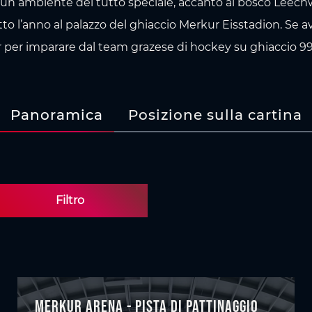
 un ambiente del tutto speciale, accanto al bosco Leechw
tto l’anno al palazzo del ghiaccio Merkur Eisstadion. Se av
per imparare dal team grazese di hockey su ghiaccio 99
Panoramica
Posizione sulla cartina
Filtro
Merkur Arena - pista di pattinaggio