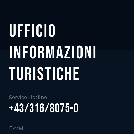
n
s
e
n
Ufficio
s
o
informazioni
Turistiche
Service Hotline
+43/316/8075-0
E-Mail