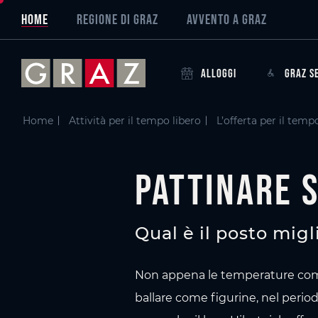
Panoramica di tutti i contenuti
Pattinare su ghiaccio a Graz
Vai al contenuto principale
Vai all'indice
Vai alla navigazione principale
HOME
REGIONE DI GRAZ
AVVENTO A GRAZ
ALLOGGI
GRAZ S
Home
Attività per il tempo libero
L’offerta per il temp
Pattinare s
Qual è il posto migl
Non appena le temperature cominc
ballare come figurine, nel perio