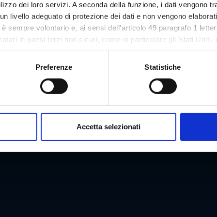
lizzo dei loro servizi. A seconda della funzione, i dati vengono tr
n livello adeguato di protezione dei dati e non vengono elaborat
so è sempre volontario e, ai sensi dell'articolo 49 paragrafo 1 let
tari in paesi terzi non sicuri, come in particolare gli Stati Uniti, 
ezione dei dati. Il tuo consenso non è richiesto per l'utilizzo del
asi momento sul nostro sito.
Preferenze
Statistiche
Accetta selezionati