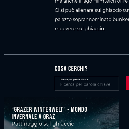
ma anche il lago Hilmteich offre
Ci si può allenare sul ghiaccio tu
palazzo soprannominato bunker 
muovere sul ghiaccio.
Cosa cerchi?
Ricerca per parola chiave
“Grazer Winterwelt” - Mondo
invernale a Graz
Pattinaggio sul ghiaccio