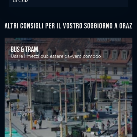
Aprire la 
di Graz
Altri consigli per il vostro soggiorno a Graz
Bus & tram
Usare i mezzi può essere davvero comodo