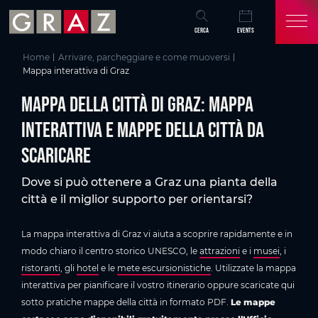
Panoramica di tutti i contenuti
Mappa della città di Graz: Mappa interattiva e mappe della città da scaricar
Mappa interattiva della città di Graz
Scaricare la mappa della città di Graz in PDF
Mappe cartacee presso l’Ufficio Informazioni Turistiche Regione Graz
FAQ: Mappa della città di Graz
Altri consigli per il vostro soggiorno a Graz
Vai al contenuto principale
Vai all'indice
Vai alla navigazione principale
CERCA
EVENTS
Home
Arrivare, parcheggiare e come muoversi
Mappa interattiva di Graz
Mappa della città di Graz: Mappa
interattiva e mappe della città da
scaricare
Dove si può ottenere a Graz una pianta della
città e il miglior supporto per orientarsi?
La mappa interattiva di Graz vi aiuta a scoprire rapidamente e in
modo chiaro il centro storico UNESCO, le
attrazioni
e i
musei
, i
ristoranti
, gli
hotel
e le
mete escursionistiche
. Utilizzate la mappa
interattiva per pianificare il vostro itinerario oppure scaricate qui
sotto pratiche mappe della città in formato PDF.
Le mappe