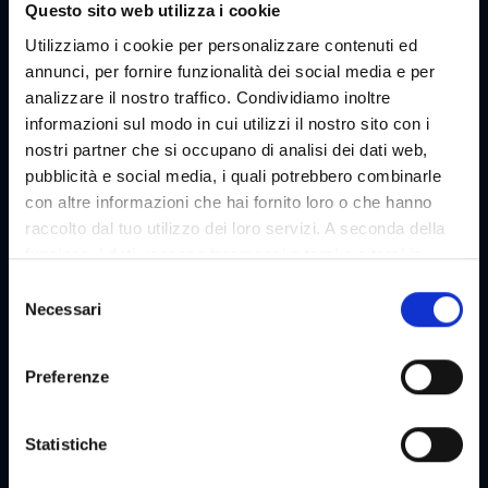
Questo sito web utilizza i cookie
Utilizziamo i cookie per personalizzare contenuti ed
annunci, per fornire funzionalità dei social media e per
analizzare il nostro traffico. Condividiamo inoltre
informazioni sul modo in cui utilizzi il nostro sito con i
nostri partner che si occupano di analisi dei dati web,
pubblicità e social media, i quali potrebbero combinarle
con altre informazioni che hai fornito loro o che hanno
raccolto dal tuo utilizzo dei loro servizi. A seconda della
funzione, i dati vengono trasmessi a terzi e a terzi in
paesi che non dispongono di un livello adeguato di
S
protezione dei dati e non vengono elaborati da loro, ad
Necessari
e
es. ad esempio gli Stati Uniti. Il tuo consenso è sempre
l
volontario e, ai sensi dell'articolo 49 paragrafo 1 lettera a
e
Preferenze
del DSGVO, include anche le trasmissioni a destinatari in
z
paesi terzi non sicuri, come in particolare gli Stati Uniti,
i
che sono descritti in dettaglio nella dichiarazione sulla
o
Statistiche
protezione dei dati. Il tuo consenso non è richiesto per
n