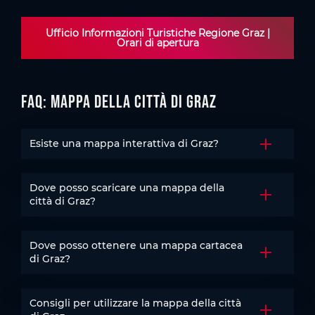
Ufficio Informazioni Turistiche Regione Graz |
Orari di apertura
FAQ: Mappa della città di Graz
Esiste una mappa interattiva di Graz?
Aprire la 
Dove posso scaricare una mappa della
Aprire la 
città di Graz?
Dove posso ottenere una mappa cartacea
Aprire la 
di Graz?
Consigli per utilizzare la mappa della città