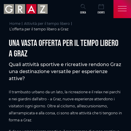
Panoramica di tutti i contenuti
Una vasta offerta per il tempo libero a Graz
It’s Tee-Time – Il golf in Graz
Il fascino dell'acqua
Tempo libero nell‘Augarten
Viaggiare in zattera a Graz
Divertimento in arrampicata
Film! – I cinema a Graz
Ice Time - Pattinaggio su ghiaccio a Graz
Scopri le attività per il tempo libero a Graz
Vai al contenuto principale
Vai all'indice
Vai alla navigazione principale
CERCA
EVENTS
Home
Attività per il tempo libero
L’offerta per il tempo libero a Graz
Una vasta offerta per il tempo libero
a Graz
Quali attività sportive e ricreative rendono Graz
una destinazione versatile per esperienze
attive?
Il trambusto urbano da un lato, la ricreazione e il relax nei parchi
e nei giardini dall'altro - a Graz, nuove esperienze attendono i
visitatori ogni giorno. Oltre al ciclismo, all'escursionismo,
all'arrampicata e alla corsa, ci sono altre attività che ti tengono in
forma a Graz.