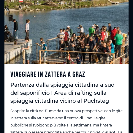
Viaggiare in zattera a Graz
Partenza dalla spiaggia cittadina a sud
del saponificio I Area di rafting sulla
spiaggia cittadina vicino al Puchsteg
Scoprite la città dal fiume da una nuova prospettiva: con le gite
in zattera sulla Mur attraverso il centro di Graz. Le gite
pubbliche si svolgono più volte alla settimana, ma l'intera
zattera può essere prenotata anche per tour privati o eventi. La