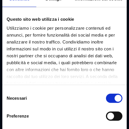
Questo sito web utilizza i cookie
Utilizziamo i cookie per personalizzare contenuti ed
annunci, per fornire funzionalità dei social media e per
analizzare il nostro traffico. Condividiamo inoltre
informazioni sul modo in cui utilizzi il nostro sito con i
nostri partner che si occupano di analisi dei dati web,
pubblicità e social media, i quali potrebbero combinarle
Divertimento in arrampicata
con altre informazioni che hai fornito loro o che hanno
raccolto dal tuo utilizzo dei loro servizi. A seconda della
a Graz
funzione, i dati vengono trasmessi a terzi e a terzi in
Salire in alto e mettere alla prova i propri limiti: sia all'interno
paesi che non dispongono di un livello adeguato di
S
che nel parco di arrampicata, ci sono diverse opportunità per
protezione dei dati e non vengono elaborati da loro, ad
Necessari
e
affrontare sfide aeree a Graz e dintorni.
es. ad esempio gli Stati Uniti. Il tuo consenso è sempre
l
volontario e, ai sensi dell'articolo 49 paragrafo 1 lettera a
e
Preferenze
del DSGVO, include anche le trasmissioni a destinatari in
Parchi di arrampicata, percorsi a corde alte e
z
parchi di trampolini
paesi terzi non sicuri, come in particolare gli Stati Uniti,
i