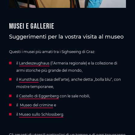
Musei e gallerie
Suggerimenti per la vostra visita al museo
Questi i musei più amati tra i Sighseeing di Graz:
il
Landeszeughaus
(l’Armeria regionale) e la collezione di
armi storiche più grande del mondo,
il
Kunsthaus
(la casa dell’arte), anche detta „bolla blu“, con
mostre temporanee,
il
Castello di Eggenberg
con le sale nobili,
il
Museo del crimine
e
il
Museo sullo Schlossberg
.
Gli amanti di utensili particolari di un tempo e di oggi troveranno