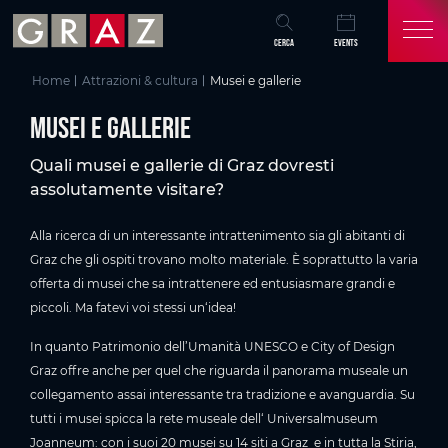
Panoramica di tutti i contenuti
Musei e gallerie
Musei e gallerie
Musei
Biglietto per l'Universalmuseum Joanneum
Graz Card & Graz Card Light
Gallerie di Graz
Musei e gallerie
I nostri consigli per il vostro soggiorno a Graz
Vai al contenuto principale
Vai all'indice
Vai alla navigazione principale
CERCA
EVENTS
Home
Attrazioni & cultura
Musei e gallerie
Musei e gallerie
Quali musei e gallerie di Graz dovresti
assolutamente visitare?
Alla ricerca di un interessante intrattenimento sia gli abitanti di
Graz che gli ospiti trovano molto materiale. È soprattutto la varia
offerta di musei che sa intrattenere ed entusiasmare grandi e
piccoli. Ma fatevi voi stessi un‘idea!
In quanto Patrimonio dell’Umanità UNESCO e City of Design
Graz offre anche per quel che riguarda il panorama museale un
collegamento assai interessante tra tradizione e avanguardia. Su
tutti i musei spicca la rete museale dell‘ Universalmuseum
Joanneum: con i suoi 20 musei su 14 siti a Graz e in tutta la Stiria,