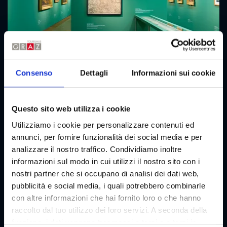
Consenso
Dettagli
Informazioni sui cookie
Gallerie di Graz
Questo sito web utilizza i cookie
Le numerose collezioni di Graz dimostrano che i musei non
sono polverosi e antiquati, ma alla moda e molto popolari.
Utilizziamo i cookie per personalizzare contenuti ed
Parlando di arte - date un'occhiata a una o due delle nostre
annunci, per fornire funzionalità dei social media e per
gallerie e otterrete alcune intuizioni sorprendenti.
analizzare il nostro traffico. Condividiamo inoltre
informazioni sul modo in cui utilizzi il nostro sito con i
nostri partner che si occupano di analisi dei dati web,
Tutte le gallerie di Graz in sintesi
pubblicità e social media, i quali potrebbero combinarle
con altre informazioni che hai fornito loro o che hanno
raccolto dal tuo utilizzo dei loro servizi. A seconda della
funzione, i dati vengono trasmessi a terzi e a terzi in