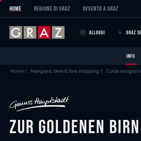
Overview of All Content
Zur goldenen Birn
Criteri
Particolari
Galleria di immagini
Graz, la capitale dei sapori
Skip to main content
Skip to table of contents
Skip to main navigation
HOME
REGIONE DI GRAZ
AVVENTO A GRAZ
ALLOGGI
GRAZ S
INFO
Home
Mangiare, bere & fare shopping
Guida enogast
Zur goldenen Birn