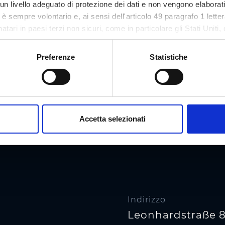
n livello adeguato di protezione dei dati e non vengono elaborat
so è sempre volontario e, ai sensi dell'articolo 49 paragrafo 1 let
tari in paesi terzi non sicuri, come in particolare gli Stati Uniti, 
ezione dei dati. Il tuo consenso non è richiesto per l'utilizzo del
asi momento sul nostro sito.
Preferenze
Statistiche
Accetta selezionati
Indirizzo
Leonhardstraße 8