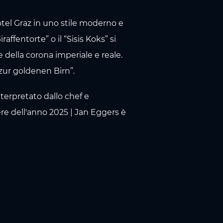
otel Graz in uno stile moderno e
fentorte” o il “Sisis Koks” si
e della corona imperiale e reale.
 zur goldenen Birn”.
nterpretato dallo chef e
re dell'anno 2025 | Jan Eggers è