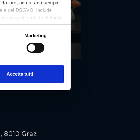
i da loro, ad es. ad esempio
tera a del DSGVO, include
che sono descritti in dettaglio
 nostro sito Web e può essere
Marketing
Accetta tutti
, 8010 Graz