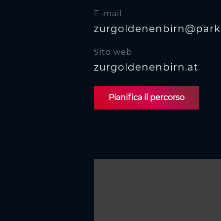
s
e
E-mail
n
zurgoldenenbirn@parkh
s
o
Sito web
zurgoldenenbirn.at
Pianifica il percorso