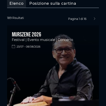
Elenco
Posizione sulla cartina
189 Risultati
Pagina 1 di 16
pagina s
Murszene 2026
Festival | Evento musicale | Concerto
23/07 - 08/08/2026