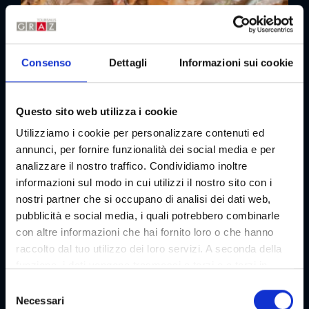
Consenso
Dettagli
Informazioni sui cookie
Questo sito web utilizza i cookie
Utilizziamo i cookie per personalizzare contenuti ed
annunci, per fornire funzionalità dei social media e per
Partenza: Stadtstrand
analizzare il nostro traffico. Condividiamo inoltre
Gite pubbliche in zattera sul Mur
informazioni sul modo in cui utilizzi il nostro sito con i
Visite in autobus | Sport e tempo libero
nostri partner che si occupano di analisi dei dati web,
07/08/2026
08/08/2026
08/08/2026
pubblicità e social media, i quali potrebbero combinarle
09/08/2026
09/08/2026
13/08/2026
con altre informazioni che hai fornito loro o che hanno
14/08/2026
15/08/2026
16/08/2026
raccolto dal tuo utilizzo dei loro servizi. A seconda della
16/08/2026
19/08/2026
20/08/2026
funzione, i dati vengono trasmessi a terzi e a terzi in
21/08/2026
22/08/2026
22/08/2026
paesi che non dispongono di un livello adeguato di
S
23/08/2026
23/08/2026
protezione dei dati e non vengono elaborati da loro, ad
Necessari
e
04/09 - 31/10/2026