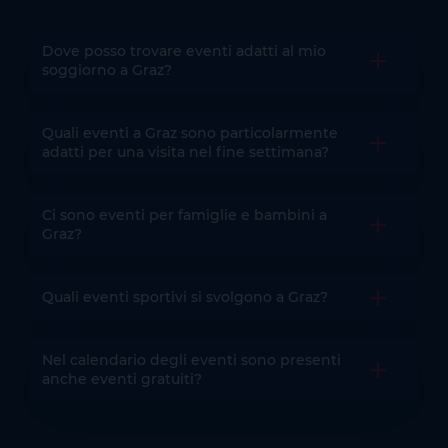
Dove posso trovare eventi adatti al mio
Aprire la 
soggiorno a Graz?
Quali eventi a Graz sono particolarmente
Aprire la 
adatti per una visita nel fine settimana?
Ci sono eventi per famiglie e bambini a
Aprire la 
Graz?
Quali eventi sportivi si svolgono a Graz?
Aprire la 
Nel calendario degli eventi sono presenti
Aprire la 
anche eventi gratuiti?