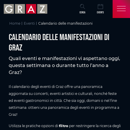
Panoramica di tutti i contenuti
Calendario delle manifestazioni di Graz
Eventi attuali a Graz
Scoprire e vivere Graz
Domande frequenti sul programma degli eventi a Graz
Potrebbe interessarti anche
Vai al contenuto principale
Vai all'indice
Vai alla navigazione principale
CERCA
EVENTS
Home
Eventi
Calendario delle manifestazioni
Calendario delle manifestazioni di
Graz
Quali eventi e manifestazioni vi aspettano oggi,
questa settimana o durante tutto l’anno a
Graz?
Il calendario degli eventi di Graz offre una panoramica
aggiornata su concerti, eventi artistici e culturali, nonché feste
ed eventi gastronomici in città. Che sia oggi, domani o nel fine
settimana: ottieni una panoramica degli eventi in programma a
Graz!
Utilizza le pratiche opzioni di
filtro
per restringere la ricerca degli