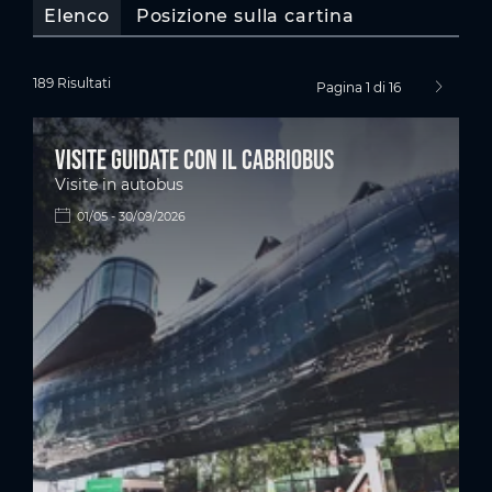
Elenco
Posizione sulla cartina
189 Risultati
Pagina 1 di 16
pagina s
Visite guidate con il Cabriobus
Visite in autobus
01/05 - 30/09/2026