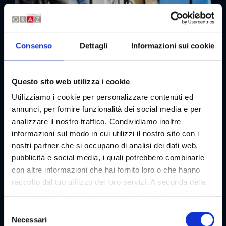
Consenso
Dettagli
Informazioni sui cookie
Questo sito web utilizza i cookie
Utilizziamo i cookie per personalizzare contenuti ed
annunci, per fornire funzionalità dei social media e per
Kunsthaus
analizzare il nostro traffico. Condividiamo inoltre
Arte e piaceri culinari al Kunsthaus Graz
informazioni sul modo in cui utilizzi il nostro sito con i
Evento gastronomico | Mostra
nostri partner che si occupano di analisi dei dati web,
01/01 - 31/12/2026
pubblicità e social media, i quali potrebbero combinarle
con altre informazioni che hai fornito loro o che hanno
raccolto dal tuo utilizzo dei loro servizi. A seconda della
funzione, i dati vengono trasmessi a terzi e a terzi in
paesi che non dispongono di un livello adeguato di
S
protezione dei dati e non vengono elaborati da loro, ad
Necessari
e