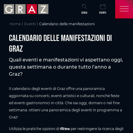
Panoramica di tutti i contenuti
Calendario delle manifestazioni di Graz
Eventi attuali a Graz
Scoprire e vivere Graz
Domande frequenti sul programma degli eventi a Graz
Potrebbe interessarti anche
Vai al contenuto principale
Vai all'indice
Vai alla navigazione principale
CERCA
EVENTS
Home
Eventi
Calendario delle manifestazioni
Calendario delle manifestazioni di
Graz
Quali eventi e manifestazioni vi aspettano oggi,
questa settimana o durante tutto l’anno a
Graz?
Il calendario degli eventi di Graz offre una panoramica
aggiornata su concerti, eventi artistici e culturali, nonché feste
ed eventi gastronomici in città. Che sia oggi, domani o nel fine
settimana: ottieni una panoramica degli eventi in programma a
Graz!
Utilizza le pratiche opzioni di
filtro
per restringere la ricerca degli