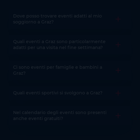
Dove posso trovare eventi adatti al mio
Aprire la 
soggiorno a Graz?
Quali eventi a Graz sono particolarmente
Aprire la 
adatti per una visita nel fine settimana?
Ci sono eventi per famiglie e bambini a
Aprire la 
Graz?
Quali eventi sportivi si svolgono a Graz?
Aprire la 
Nel calendario degli eventi sono presenti
Aprire la 
anche eventi gratuiti?