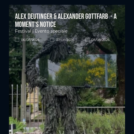
Alex Deutinger & Alexander Gottfarb - A
moment's notice
Festival | Evento speciale
06/08/2026
07/08/2026
08/08/2026