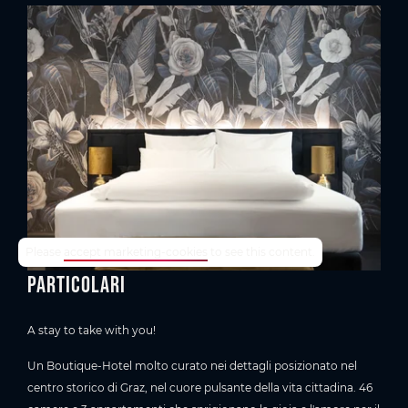
TrustYou-Rating
Please
accept marketing-cookies
to see this content.
Particolari
A stay to take with you!
Un Boutique-Hotel molto curato nei dettagli posizionato nel
centro storico di Graz, nel cuore pulsante della vita cittadina. 46