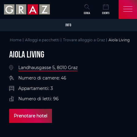
Overview of All Content
Aiola Living
Particolari
Criteri
Galleria di immagini
Informazioni sull'accessibilità
Skip to main content
Skip to table of contents
Skip to main navigation
CERCA
EVENTS
INFO
Home
Alloggi e pacchetti
Trovare alloggio a Graz
Aiola Living
Aiola Living
Landhausgasse 5, 8010 Graz
Numero di camere: 46
Appartamenti: 3
Numero di letti: 96
Prenotare hotel