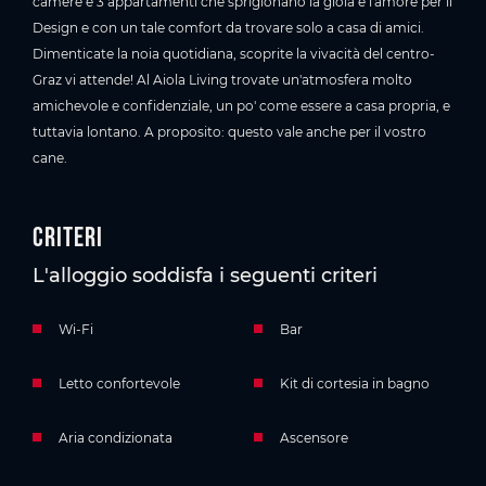
camere e 3 appartamenti che sprigionano la gioia e l'amore per il
Design e con un tale comfort da trovare solo a casa di amici.
Dimenticate la noia quotidiana, scoprite la vivacità del centro-
Graz vi attende! Al Aiola Living trovate un'atmosfera molto
amichevole e confidenziale, un po' come essere a casa propria, e
tuttavia lontano. A proposito: questo vale anche per il vostro
cane.
Criteri
L'alloggio soddisfa i seguenti criteri
Wi-Fi
Bar
Letto confortevole
Kit di cortesia in bagno
Aria condizionata
Ascensore