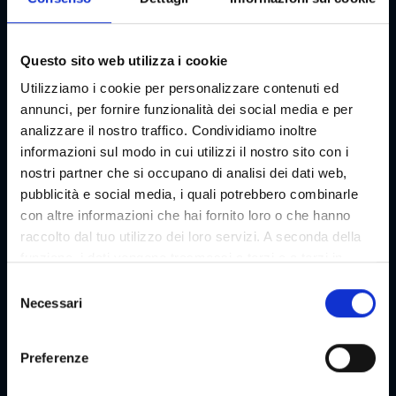
Questo sito web utilizza i cookie
Utilizziamo i cookie per personalizzare contenuti ed
annunci, per fornire funzionalità dei social media e per
Informazioni sull'accessibilità
analizzare il nostro traffico. Condividiamo inoltre
Criteri
informazioni sul modo in cui utilizzi il nostro sito con i
nostri partner che si occupano di analisi dei dati web,
pubblicità e social media, i quali potrebbero combinarle
i
Persone in sedia a rotelle
con altre informazioni che hai fornito loro o che hanno
raccolto dal tuo utilizzo dei loro servizi. A seconda della
funzione, i dati vengono trasmessi a terzi e a terzi in
i
Utenti di sedie a rotelle con assistenza
paesi che non dispongono di un livello adeguato di
S
protezione dei dati e non vengono elaborati da loro, ad
Necessari
e
i
es. ad esempio gli Stati Uniti. Il tuo consenso è sempre
Persone con mobilità ridotta
l
volontario e, ai sensi dell'articolo 49 paragrafo 1 lettera a
e
Preferenze
del DSGVO, include anche le trasmissioni a destinatari in
z
i
Persone con problemi di udito e sorde
paesi terzi non sicuri, come in particolare gli Stati Uniti,
i