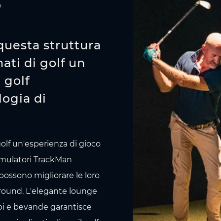
f
 questa struttura
nati di golf un
 golf
logia di
golf un'esperienza di gioco
simulatori TrackMan
i possono migliorare le loro
 round. L'elegante lounge
cibi e bevande garantisce