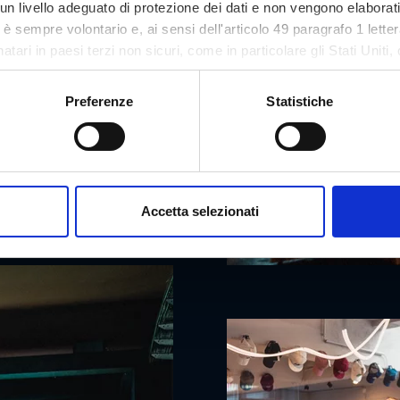
n livello adeguato di protezione dei dati e non vengono elaborat
so è sempre volontario e, ai sensi dell'articolo 49 paragrafo 1 let
tari in paesi terzi non sicuri, come in particolare gli Stati Uniti, 
ezione dei dati. Il tuo consenso non è richiesto per l'utilizzo del
asi momento sul nostro sito.
Preferenze
Statistiche
Accetta selezionati