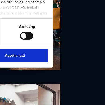
i da loro, ad es. ad esempio
tera a del DSGVO, include
che sono descritti in dettaglio
 nostro sito Web e può essere
Marketing
Accetta tutti