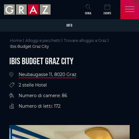
Overview of All Content
Ibis Budget Graz City
Particolari
Criteri
Galleria di immagini
Informazioni sull'accessibilità
Skip to main content
Skip to table of contents
Skip to main navigation
CERCA
EVENTS
INFO
Home
Alloggi e pacchetti
Trovare alloggio a Graz
Ibis Budget Graz City
Ibis Budget Graz City
Neubaugasse 11, 8020 Graz
2 stelle Hotel
Numero di camere: 86
Numero di letti: 172