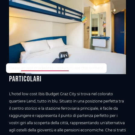
TrustYou-Rating
Please
accept marketing-cookies
to see this content.
Particolari
L'hotel low cost Ibis Budget Graz City si trova nel colorato
quartiere Lend, tutto in blu. Situato in una posizione perfetta tra
il centro storico e la stazione ferroviaria principale, è facile da
raggiungere e rappresenta il punto di partenza perfetto per i
vostri giri alla scoperta della città, rappresentando un'alternativa
agli ostelli della gioventù e alle pensioni economiche. Che si tratti