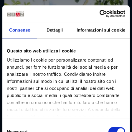
Consenso
Dettagli
Informazioni sui cookie
Questo sito web utilizza i cookie
Utilizziamo i cookie per personalizzare contenuti ed
annunci, per fornire funzionalità dei social media e per
analizzare il nostro traffico. Condividiamo inoltre
informazioni sul modo in cui utilizzi il nostro sito con i
nostri partner che si occupano di analisi dei dati web,
pubblicità e social media, i quali potrebbero combinarle
con altre informazioni che hai fornito loro o che hanno
raccolto dal tuo utilizzo dei loro servizi. A seconda della
funzione, i dati vengono trasmessi a terzi e a terzi in
paesi che non dispongono di un livello adeguato di
S
protezione dei dati e non vengono elaborati da loro, ad
Necessari