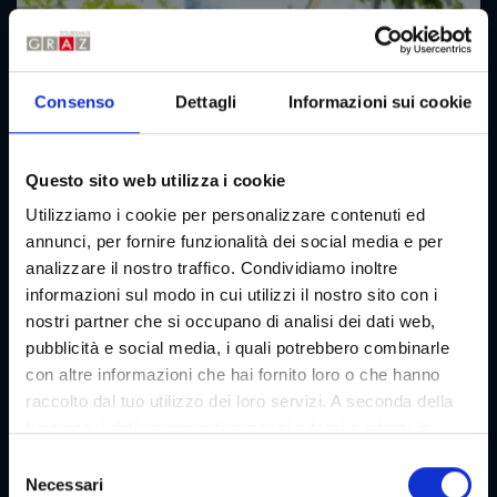
Consenso
Dettagli
Informazioni sui cookie
Questo sito web utilizza i cookie
Utilizziamo i cookie per personalizzare contenuti ed
annunci, per fornire funzionalità dei social media e per
analizzare il nostro traffico. Condividiamo inoltre
informazioni sul modo in cui utilizzi il nostro sito con i
nostri partner che si occupano di analisi dei dati web,
pubblicità e social media, i quali potrebbero combinarle
con altre informazioni che hai fornito loro o che hanno
raccolto dal tuo utilizzo dei loro servizi. A seconda della
funzione, i dati vengono trasmessi a terzi e a terzi in
paesi che non dispongono di un livello adeguato di
S
protezione dei dati e non vengono elaborati da loro, ad
Necessari
e