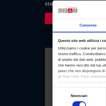
sternwirt.at
Pianifica il percorso
Consenso
Questo sito web utilizza i c
Utilizziamo i cookie per perso
nostro traffico. Condividiamo 
di analisi dei dati web, pubbl
che hanno raccolto dal tuo uti
paesi che non dispongono di u
gli Stati Uniti. Il tuo consen
anche le trasmissioni a destina
nella dichiarazione sulla prot
S
rifiutato o revocato in qualsi
Necessari
e
l