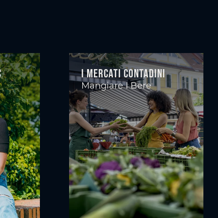
c
I mercati contadini
Mangiare I Bere