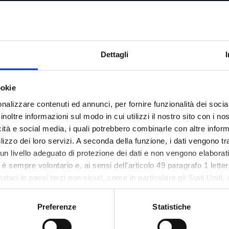
Dettagli
ookie
nalizzare contenuti ed annunci, per fornire funzionalità dei socia
inoltre informazioni sul modo in cui utilizzi il nostro sito con i n
icità e social media, i quali potrebbero combinarle con altre inform
lizzo dei loro servizi. A seconda della funzione, i dati vengono tr
n livello adeguato di protezione dei dati e non vengono elaborat
so è sempre volontario e, ai sensi dell'articolo 49 paragrafo 1 let
tari in paesi terzi non sicuri, come in particolare gli Stati Uniti, 
ezione dei dati. Il tuo consenso non è richiesto per l'utilizzo del
asi momento sul nostro sito.
Preferenze
Statistiche