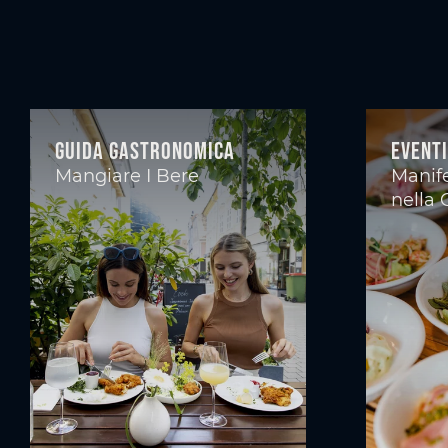
Guida gastronomica
Eventi
Mangiare I Bere
Manife
nella 