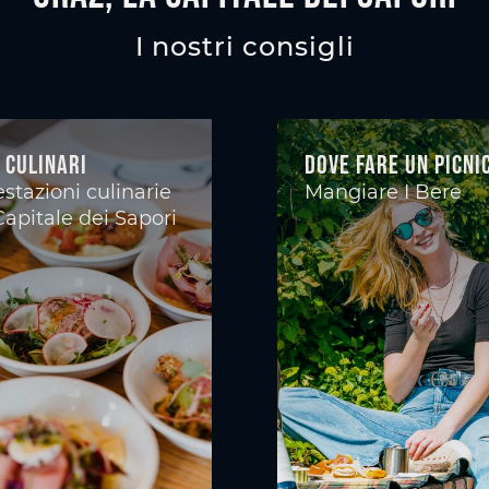
I nostri consigli
 culinari
Dove fare un picni
stazioni culinarie
Mangiare I Bere
Capitale dei Sapori