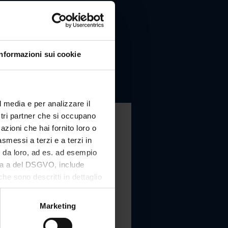
Informazioni sui cookie
l media e per analizzare il
ostri partner che si occupano
azioni che hai fornito loro o
asmessi a terzi e a terzi in
i da loro, ad es. ad esempio
tera a del DSGVO, include
che sono descritti in dettaglio
 nostro sito Web e può essere
Marketing