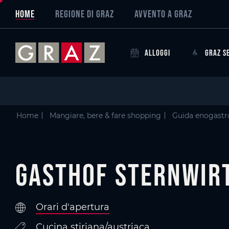
Overview of All Content
Gasthof Sternwirt
Criteri
Particolari
Graz, la capitale dei sapori
Skip to main content
Skip to table of contents
Skip to main navigation
HOME
REGIONE DI GRAZ
AVVENTO A GRAZ
ALLOGGI
GRAZ S
Home
Mangiare, bere & fare shopping
Guida enogast
Gasthof Sternwir
Orari d'apertura
Cucina stiriana/austriaca