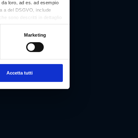
i da loro, ad es. ad esempio
tera a del DSGVO, include
che sono descritti in dettaglio
 nostro sito Web e può essere
Marketing
100, 8052 Graz
Accetta tutti