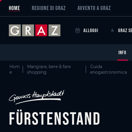
Overview of All Content
Fürstenstand Bergrestaurant
Criteri
Particolari
Galleria di immagini
Graz, la capitale dei sapori
Skip to main content
Skip to table of contents
Skip to main navigation
HOME
REGIONE DI GRAZ
AVVENTO A GRAZ
ALLOGGI
GRAZ S
INFO
Hom
Mangiare, bere & fare
Guida
e
shopping
enogastronomica
Fürstenstand