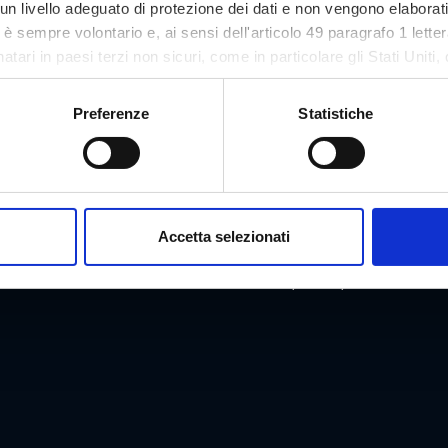
n livello adeguato di protezione dei dati e non vengono elaborat
so è sempre volontario e, ai sensi dell'articolo 49 paragrafo 1 let
tari in paesi terzi non sicuri, come in particolare gli Stati Uniti, 
ezione dei dati. Il tuo consenso non è richiesto per l'utilizzo del
asi momento sul nostro sito.
Preferenze
Statistiche
Indirizzo
aurant
Fürstenstandweg 
Accetta selezionati
Numero di telefono
d.at
+43/664/3954185