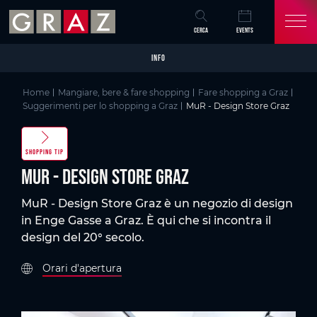
Overview of All Content
MuR - Design Store Graz
Skip to main content
Skip to table of contents
Skip to main navigation
CERCA
EVENTS
INFO
Home
Mangiare, bere & fare shopping
Fare shopping a Graz
Suggerimenti per lo shopping a Graz
MuR - Design Store Graz
SHOPPING TIP
MuR - Design Store Graz
MuR - Design Store Graz è un negozio di design
in Enge Gasse a Graz. È qui che si incontra il
design del 20° secolo.
Orari d'apertura