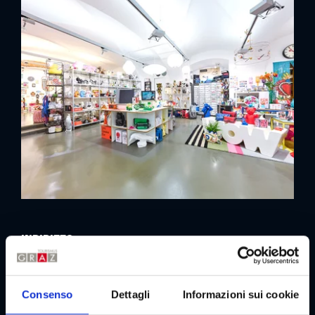
Indirizzo
Contatto
Consenso
Dettagli
Informazioni sui cookie
MuR - Design Store Graz