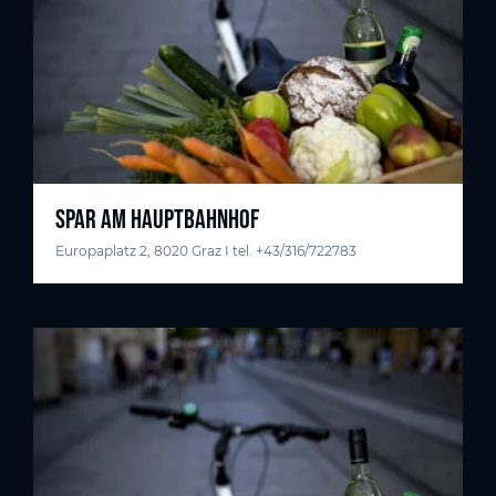
SPAR AM HAUPTBAHNHOF
Europaplatz 2, 8020 Graz I tel. +43/316/722783