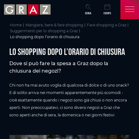
Panoramica di tutti i contenuti
Lo shopping dopo l’orario di chiusura
Vai al contenuto principale
Vai all'indice
Vai alla navigazione principale
CERCA
EVENTS
Home
Mangiare, bere & fare shopping
Fare shopping a Graz
Suggerimenti per lo shopping a Graz
Lo shopping dopo l’orario di chiusura
Lo shopping dopo l’orario di chiusura
Dove si può fare la spesa a Graz dopo la
chiusura dei negozi?
Chi non ha mai avuto voglia di qualcosa di dolce o di uno snack?
E di solito arriva nei momenti apparentemente più scomodi -
cioè esattamente quando i negozi sono già chiusi o non ancora
aperti. Non preoccupatevi, ci sono diversi negozi a Graz che
sono aperti anche di sera, la domenica o nei giorni festivi: