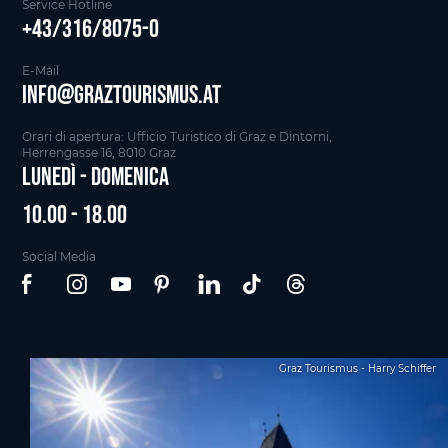
Service Hotline
+43/316/8075-0
E-Mail
info@graztourismus.at
Orari di apertura: Ufficio Turistico di Graz e Dintorni,
Herrengasse 16, 8010 Graz
Lunedì - Domenica
10.00 - 18.00
Social Media
Graz Tourismus - Harry Schiffer