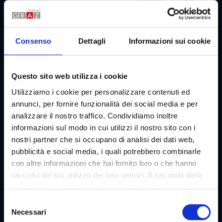
Consenso
Dettagli
Informazioni sui cookie
Questo sito web utilizza i cookie
Utilizziamo i cookie per personalizzare contenuti ed
annunci, per fornire funzionalità dei social media e per
analizzare il nostro traffico. Condividiamo inoltre
informazioni sul modo in cui utilizzi il nostro sito con i
nostri partner che si occupano di analisi dei dati web,
pubblicità e social media, i quali potrebbero combinarle
con altre informazioni che hai fornito loro o che hanno
raccolto dal tuo utilizzo dei loro servizi. A seconda della
funzione, i dati vengono trasmessi a terzi e a terzi in
paesi che non dispongono di un livello adeguato di
S
protezione dei dati e non vengono elaborati da loro, ad
Necessari
e