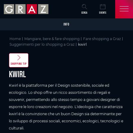
Overview of All Content
kwirl
Galleria di immagini
Skip to main content
Skip to table of contents
Skip to main navigation
CERCA
EVENTS
INFO
Home
Mangiare, bere & fare shopping
Fare shopping a Graz
Suggerimenti per lo shopping a Graz
kwirl
SHOPPING TIP
kwirl
Kwirl è la piattaforma per il Design sostenibile, sociale ed
ecologico. Lo shop offre un ricco assortimento di regali e
souvenir, permettendo allo stesso tempo a giovani designer di
esporre le loro creazioni nel negozio. L'ideologia che caratterizza
kwirl è la convinzione che un buon Design sia determinante per
lo sviluppo di processi sociali, economici, ecologici, tecnologici e
culturali.