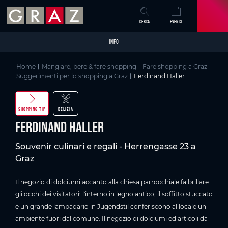
Overview of All Content
Ferdinand Haller
Skip to main content
Skip to table of contents
Skip to main navigation
CERCA
EVENTS
INFO
Home
Mangiare, bere & fare shopping
Fare shopping a Graz
Suggerimenti per lo shopping a Graz
Ferdinand Haller
SHOPPING TIP
DELIZIA
Ferdinand Haller
Souvenir culinari e regali - Herrengasse 23 a
Graz
Il negozio di dolciumi accanto alla chiesa parrocchiale fa brillare
gli occhi dei visitatori: l'interno in legno antico, il soffitto stuccato
e un grande lampadario in Jugendstil conferiscono al locale un
ambiente fuori dal comune. Il negozio di dolciumi ed articoli da