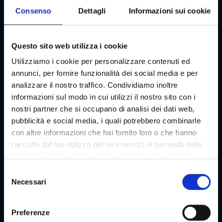
Consenso
Dettagli
Informazioni sui cookie
Contatto
Ferdinand Haller
Questo sito web utilizza i cookie
Indirizzo
Utilizziamo i cookie per personalizzare contenuti ed
Herrengasse 23, 8010 Graz
annunci, per fornire funzionalità dei social media e per
analizzare il nostro traffico. Condividiamo inoltre
E-mail
informazioni sul modo in cui utilizzi il nostro sito con i
office@haller-graz.at
nostri partner che si occupano di analisi dei dati web,
Numero di telefono
pubblicità e social media, i quali potrebbero combinarle
+43/316/838350
con altre informazioni che hai fornito loro o che hanno
raccolto dal tuo utilizzo dei loro servizi. A seconda della
Sito web
funzione, i dati vengono trasmessi a terzi e a terzi in
haller-graz.at
paesi che non dispongono di un livello adeguato di
S
protezione dei dati e non vengono elaborati da loro, ad
Necessari
e
Pianifica il percorso
es. ad esempio gli Stati Uniti. Il tuo consenso è sempre
l
volontario e, ai sensi dell'articolo 49 paragrafo 1 lettera a
e
Preferenze
del DSGVO, include anche le trasmissioni a destinatari in
z