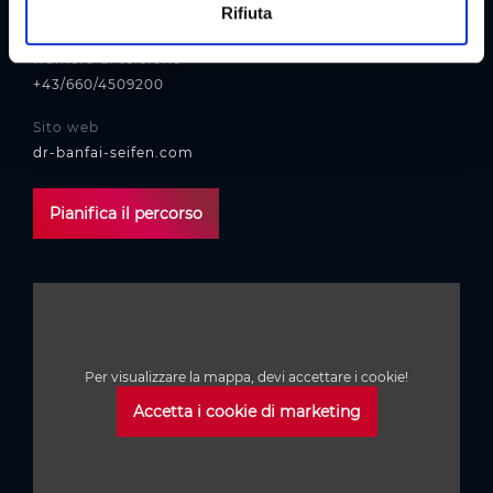
Rifiuta
katja.banfai@outlook.com
s
o
Numero di telefono
+43/660/4509200
Sito web
dr-banfai-seifen.com
Pianifica il percorso
Per visualizzare la mappa, devi accettare i cookie!
Accetta i cookie di marketing