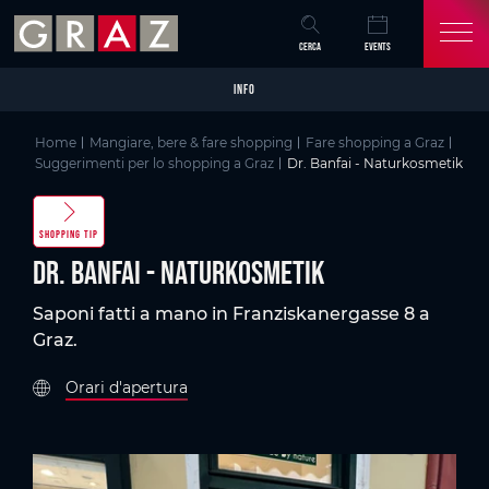
Overview of All Content
Dr. Banfai - Naturkosmetik
Galleria di immagini
Skip to main content
Skip to table of contents
Skip to main navigation
CERCA
EVENTS
INFO
Home
Mangiare, bere & fare shopping
Fare shopping a Graz
Suggerimenti per lo shopping a Graz
Dr. Banfai - Naturkosmetik
SHOPPING TIP
Dr. Banfai - Naturkosmetik
Saponi fatti a mano in Franziskanergasse 8 a
Graz.
Orari d'apertura