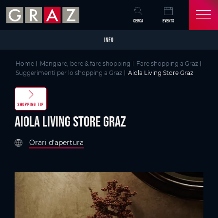
Overview of All Content
Aiola Living Store Graz
Skip to main content
Skip to table of contents
Skip to main navigation
CERCA
EVENTS
INFO
Home
Mangiare, bere & fare shopping
Fare shopping a Graz
Suggerimenti per lo shopping a Graz
Aiola Living Store Graz
SHOPPING TIP
Aiola Living Store Graz
Orari d'apertura