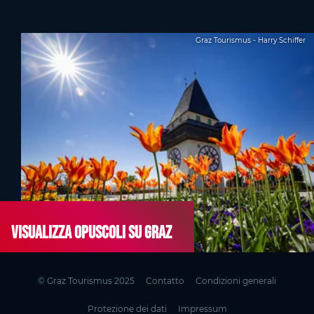
Graz Tourismus - Harry Schiffer
Visualizza opuscoli su Graz
© Graz Tourismus 2025
Contatto
Condizioni generali
Protezione dei dati
Impressum