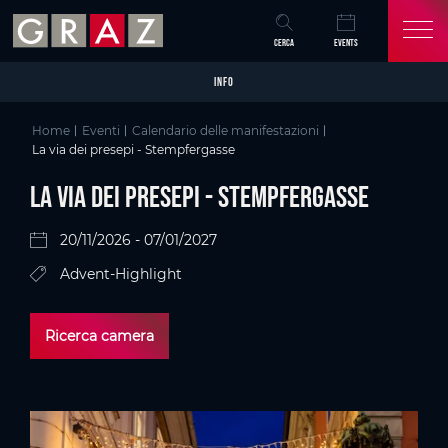
Overview of All Content
La via dei presepi - Stempfergasse
Particolari
Galleria di immagini
Skip to main content
Skip to table of contents
Skip to main navigation
CERCA
EVENTS
INFO
Home
Eventi
Calendario delle manifestazioni
La via dei presepi - Stempfergasse
La via dei presepi - Stempfergasse
20/11/2026 - 07/01/2027
Advent-Highlight
Ricerca camera