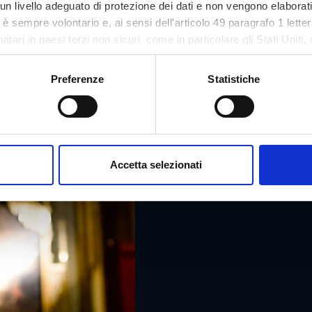
n livello adeguato di protezione dei dati e non vengono elaborat
so è sempre volontario e, ai sensi dell'articolo 49 paragrafo 1 let
tari in paesi terzi non sicuri, come in particolare gli Stati Uniti, 
ezione dei dati. Il tuo consenso non è richiesto per l'utilizzo del
asi momento sul nostro sito.
Preferenze
Statistiche
Accetta selezionati