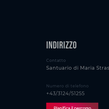
Indirizzo
Contatto
Santuario di Maria Stra
Numero di telefono
+43/3124/51255
Pianifica il percorso