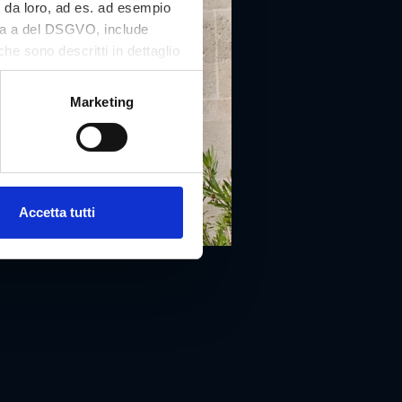
i da loro, ad es. ad esempio
tera a del DSGVO, include
che sono descritti in dettaglio
 nostro sito Web e può essere
Marketing
Accetta tutti