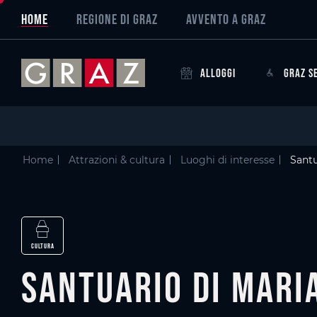
Overview of All Content
Santuario di Maria Strassengel
Galleria di immagini
Skip to main content
Skip to table of contents
Skip to main navigation
HOME
REGIONE DI GRAZ
AVVENTO A GRAZ
ALLOGGI
GRAZ S
Home
Attrazioni & cultura
Luoghi di interesse
Santu
CULTURA
Santuario di Mari