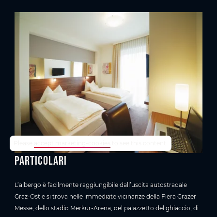
TrustYou-Rating
Please
accept marketing-cookies
to see this content.
Particolari
L’albergo è facilmente raggiungibile dall’uscita autostradale
Graz-Ost e si trova nelle immediate vicinanze della Fiera Grazer
Messe, dello stadio Merkur-Arena, del palazzetto del ghiaccio, di