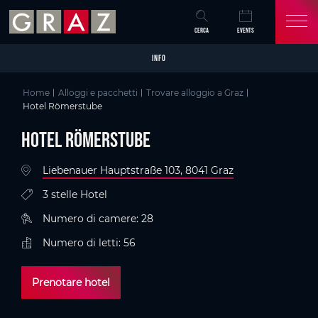
Overview of All Content
Hotel Römerstube
Particolari
Criteri
Galleria di immagini
Skip to main content
Skip to table of contents
Skip to main navigation
CERCA
EVENTS
INFO
Home
Alloggi e pacchetti
Trovare alloggio a Graz
Hotel Römerstube
Hotel Römerstube
Liebenauer Hauptstraße 103, 8041 Graz
3 stelle Hotel
Numero di camere: 28
Numero di letti: 56
Prenotare hotel