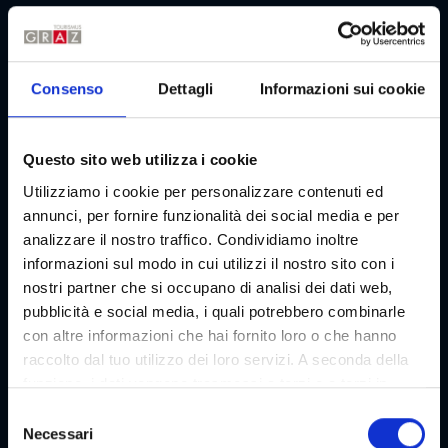
Palestra
Riduzioni per bambini
Consenso
Dettagli
Informazioni sui cookie
Animali permessi
Carte di credito
Bancomat
Partner Booking.com
Questo sito web utilizza i cookie
Utilizziamo i cookie per personalizzare contenuti ed
Galleria di immagini
annunci, per fornire funzionalità dei social media e per
analizzare il nostro traffico. Condividiamo inoltre
informazioni sul modo in cui utilizzi il nostro sito con i
nostri partner che si occupano di analisi dei dati web,
pubblicità e social media, i quali potrebbero combinarle
con altre informazioni che hai fornito loro o che hanno
raccolto dal tuo utilizzo dei loro servizi. A seconda della
funzione, i dati vengono trasmessi a terzi e a terzi in
paesi che non dispongono di un livello adeguato di
S
protezione dei dati e non vengono elaborati da loro, ad
Necessari
e