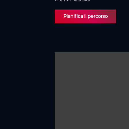
s
e
n
Pianifica il percorso
s
o