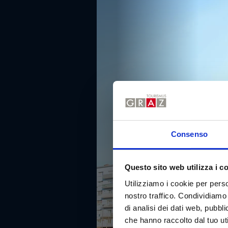
Consenso
Questo sito web utilizza i c
Utilizziamo i cookie per perso
nostro traffico. Condividiamo 
di analisi dei dati web, pubbl
che hanno raccolto dal tuo uti