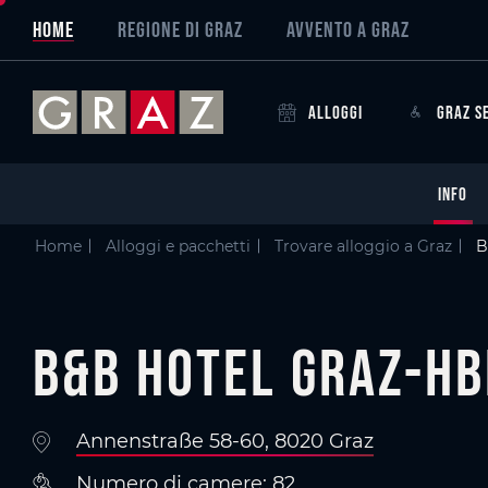
Overview of All Content
B&B HOTEL Graz-Hbf
Particolari
Criteri
Galleria di immagini
Skip to main content
Skip to table of contents
Skip to main navigation
HOME
REGIONE DI GRAZ
AVVENTO A GRAZ
ALLOGGI
GRAZ S
INFO
Home
Alloggi e pacchetti
Trovare alloggio a Graz
B
B&B HOTEL Graz-Hb
Annenstraße 58-60, 8020 Graz
Numero di camere: 82