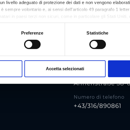
n livello adeguato di protezione dei dati e non vengono elaborat
so è sempre volontario e, ai sensi dell'articolo 49 paragrafo 1 let
tari in paesi terzi non sicuri, come in particolare gli Stati Uniti, 
ezione dei dati. Il tuo consenso non è richiesto per l'utilizzo del
asi momento sul nostro sito.
Preferenze
Statistiche
Accetta selezionati
Indirizzo
Annenstraße 58-6
Numero di telefono
+43/316/890861