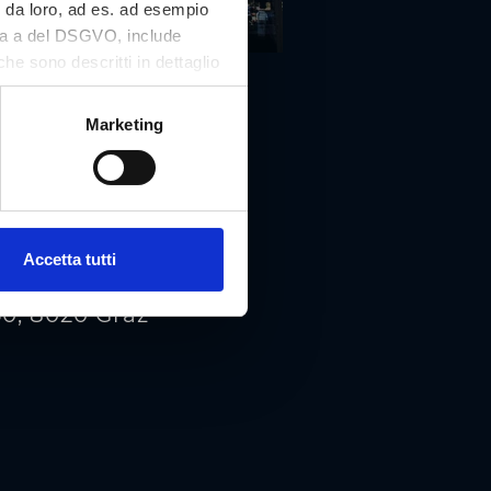
i da loro, ad es. ad esempio
tera a del DSGVO, include
che sono descritti in dettaglio
 nostro sito Web e può essere
Marketing
Accetta tutti
0, 8020 Graz