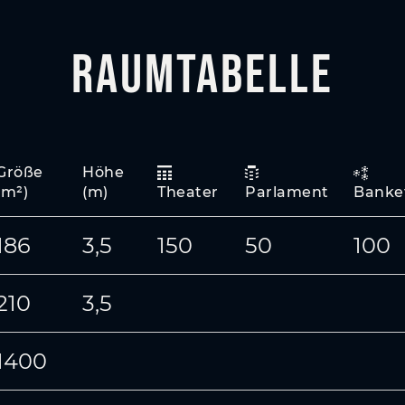
Raumtabelle
Größe
Höhe
(m²)
(m)
Theater
Parlament
Banke
186
3,5
150
50
100
210
3,5
1400