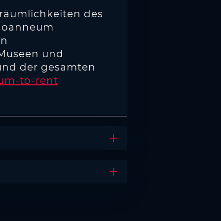
räumlichkeiten des
 Joanneum
en
 Museen und
und der gesamten
um-to-rent
Akkordeon öffnen
Akkordeon öffnen