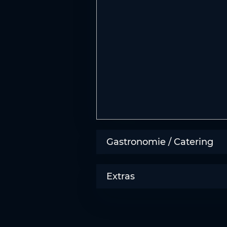
s
w
a
h
l
Gastronomie / Catering
Extras