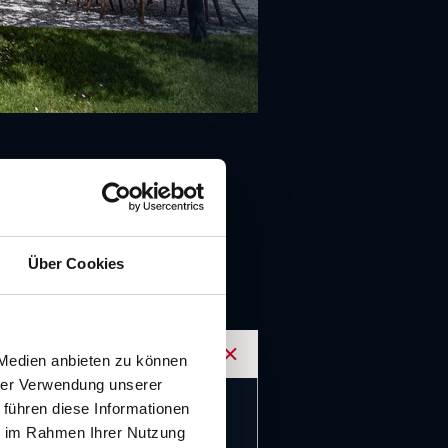
Über Cookies
 Medien anbieten zu können
Akkordeon öffnen
hrer Verwendung unserer
 führen diese Informationen
nzahl
ie im Rahmen Ihrer Nutzung