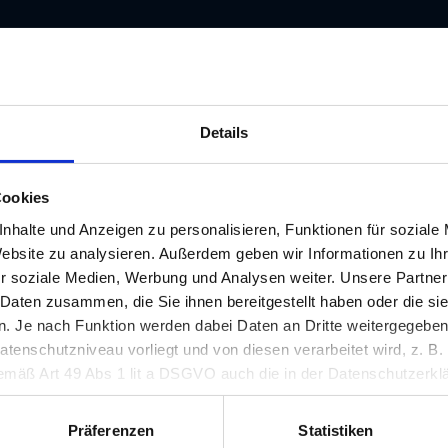
Details
Cookies
nhalte und Anzeigen zu personalisieren, Funktionen für soziale
Förderung v
Website zu analysieren. Außerdem geben wir Informationen zu I
r soziale Medien, Werbung und Analysen weiter. Unsere Partner
für wissensch
 Daten zusammen, die Sie ihnen bereitgestellt haben oder die s
 Je nach Funktion werden dabei Daten an Dritte weitergegeben u
Referat Wissenschaf
nschutzniveau vorliegt und von diesen verarbeitet wird, z. B. d
Abteilung 12 - Referat
 gemäß Art 49 Abs 1 lit a DSGVO auch die in der Datenschutzerklä
in unsicheren Drittstaaten, wie insbesondere den USA. Ihre Einw
Forschung
erlich und kann jederzeit auf unserer Seite abgelehnt oder wider
Präferenzen
Statistiken
Amt der Steiermärkis