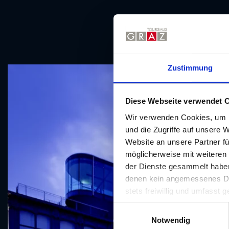
Zustimmung
Diese Webseite verwendet 
Wir verwenden Cookies, um I
und die Zugriffe auf unsere 
Website an unsere Partner fü
möglicherweise mit weiteren
der Dienste gesammelt haben.
denen kein angemessenes Date
stets freiwillig und umfasst
Übermittlungen an Empfänger 
E
unserer Website nicht erford
Notwendig
i