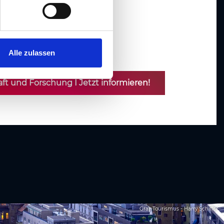
recht
gv.at
Alle zulassen
ft und Forschung I Jetzt informieren!
Graz Tourismus - Harry Schiffer