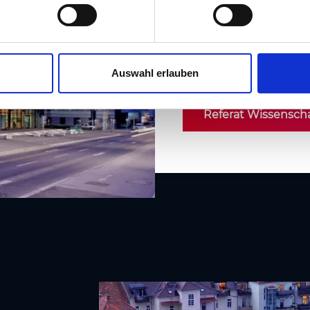
Frau Mag.a Anita Rupp
anita.rupprecht@stmk.
T +43/316/877-4672
Auswahl erlauben
Referat Wissenscha