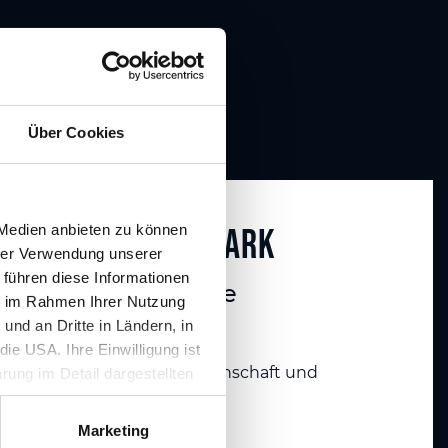
Über Cookies
 Medien anbieten zu können
om Land STeiermark
hrer Verwendung unserer
 führen diese Informationen
aftliche Kongresse
ie im Rahmen Ihrer Nutzung
nd an Dritte in Ländern, in
t und Forschung
ie USA. Ihre Einwilligung ist
 Wirtschaft, Tourismus, Wissenschaft und
rung im Detail dargestellten
illigung ist für die Nutzung
rufen werden.
Marketing
chen Landesregierung