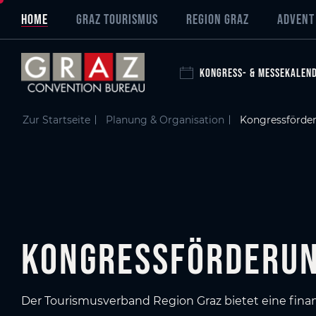
Übersicht aller Inhalte
KongressFörderung
Förderung vom Land STeiermark
Zum Hauptinhalt springen
Zum Inhaltsverzeichnis springen
Zur Hauptnavigation springen
HOME
GRAZ TOURISMUS
REGION GRAZ
ADVENT
KONGRESS- & MESSEKALEN
Zur Startseite
Planung & Organisation
Kongressförde
KongressFörderu
Der Tourismusverband Region Graz bietet eine finan