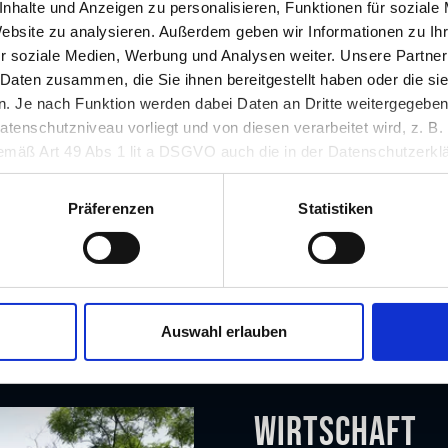
nhalte und Anzeigen zu personalisieren, Funktionen für soziale
Private Pädagogisc
Website zu analysieren. Außerdem geben wir Informationen zu I
r soziale Medien, Werbung und Analysen weiter. Unsere Partner
Fachhochschule Jo
 Daten zusammen, die Sie ihnen bereitgestellt haben oder die s
Fachhochschule CA
 Je nach Funktion werden dabei Daten an Dritte weitergegeben u
nschutzniveau vorliegt und von diesen verarbeitet wird, z. B. d
 gemäß Art 49 Abs 1 lit a DSGVO auch die in der Datenschutzerklä
Außeruniversitäre Fo
in unsicheren Drittstaaten, wie insbesondere den USA. Ihre Einw
erlich und kann jederzeit auf unserer Seite abgelehnt oder wider
Präferenzen
Statistiken
JOANNEUM RESEA
Auswahl erlauben
Wirtschaft