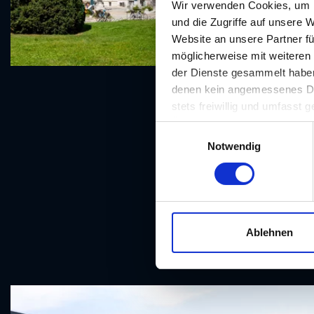
Wir verwenden Cookies, um I
und die Zugriffe auf unsere 
Website an unsere Partner fü
möglicherweise mit weiteren
der Dienste gesammelt haben.
denen kein angemessenes Date
stets freiwillig und umfasst
Übermittlungen an Empfänger 
E
unserer Website nicht erford
Notwendig
i
n
w
i
l
l
Ablehnen
i
g
u
n