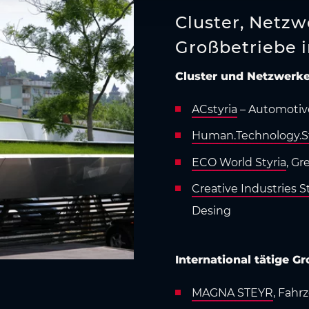
Cluster, Netzw
Großbetriebe i
Cluster und Netzwerk
ACstyria
– Automotive 
Human.Technology.St
ECO World Styria
, G
Creative Industries S
Desing
International tätige Gr
MAGNA STEYR
, Fah