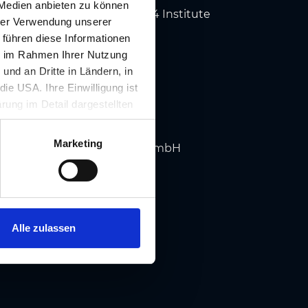
 Medien anbieten zu können
he Hochschule Augustinum
, 4 Institute
hrer Verwendung unserer
 führen diese Informationen
anneum
, 35 Studiengänge
ie im Rahmen Ihrer Nutzung
MPUS 02
, 5 Studiengänge
nd an Dritte in Ländern, in
ie USA. Ihre Einwilligung ist
rung im Detail dargestellten
rschungseinrichtungen
illigung ist für die Nutzung
rufen werden.
Marketing
RCH
Forschungsgesellschaft mbH
Alle zulassen