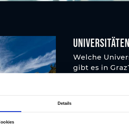
Universitäte
Welche Univer
gibt es in Graz
Karl-Franzens-Univers
Technische Universit
Medizinische Univers
Details
Universität für Musi
Cookies
Pädagogische Hochs