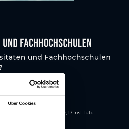
n und Fachhochschulen
sitäten und Fachhochschulen
?
ität Graz
, 74 Institute
ät Graz
, 109 Institute
ität Graz
, 20 Institute
Über Cookies
k und darstellende Kunst Graz
, 17 Institute
chule Steiermark
, 7 Institute