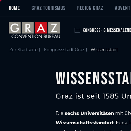
Übersicht aller Inhalte
Wissensstadt Graz
Universitäten und Fachhochschulen
Wirtschaft
Zum Hauptinhalt springen
Zum Inhaltsverzeichnis springen
Zur Hauptnavigation springen
HOME
GRAZ TOURISMUS
REGION GRAZ
ADVENT
KONGRESS- & MESSEKALEN
Zur Startseite
Kongressstadt Graz
Wissensstadt
Wissenssta
Graz ist seit 1585 Un
Die
sechs Universitäten
mit ü
Wissenschaftsstandort
. Forsc