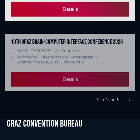
Details
10TH GRAZ BRAIN-COMPUTER INTERFACE CONFERENCE 2026
14.09. - 17.09.2026
Kongress
Technische Universität Graz, Petersgasse 16,
Stremayrgasse 16, 8010 Graz/Austria
Details
Seite 1 von 5
nächst
Graz Convention Bureau