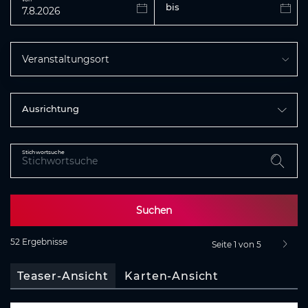
bis
Veranstaltungsort
Ausrichtung
Stichwortsuche
Suchen
52 Ergebnisse
Seite 1 von 5
nächst
Teaser-Ansicht
Karten-Ansicht