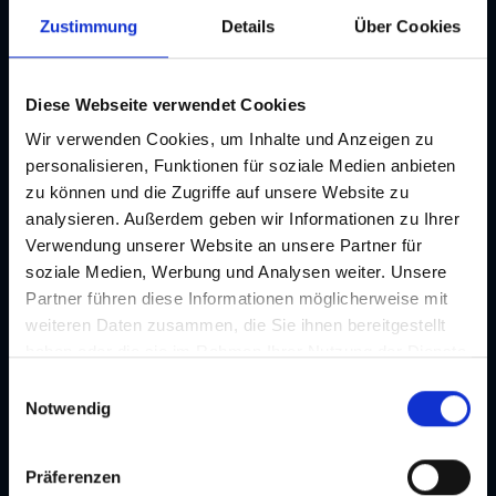
Meerscheinschlössl, Mozartgasse 3, 8010 Graz
Zustimmung
Details
Über Cookies
Details
Diese Webseite verwendet Cookies
Wir verwenden Cookies, um Inhalte und Anzeigen zu
personalisieren, Funktionen für soziale Medien anbieten
DEVOPSDAYS GRAZ 2026
zu können und die Zugriffe auf unsere Website zu
04.09. - 05.09.2026
Kongress
analysieren. Außerdem geben wir Informationen zu Ihrer
CAMPUS 02, Körblergasse 126, 8010 Graz & Europasaal,
Verwendung unserer Website an unsere Partner für
WIFI, Körblergasse 111/113, 8010 Graz
soziale Medien, Werbung und Analysen weiter. Unsere
Partner führen diese Informationen möglicherweise mit
Details
weiteren Daten zusammen, die Sie ihnen bereitgestellt
haben oder die sie im Rahmen Ihrer Nutzung der Dienste
gesammelt haben. Je nach Funktion werden dabei Daten
E
an Dritte weitergegeben und an Dritte in Ländern, in
Notwendig
i
AUSTRIA-VINYL SCHALLPLATTEN- & CD-BÖRSE
denen kein angemessenes Datenschutzniveau vorliegt
n
und von diesen verarbeitet wird, z. B. die USA. Ihre
06.09. - 06.09.2026
Messe
w
Präferenzen
Messe Graz, Halle A, EG, 8010 Graz
Einwilligung ist stets freiwillig und umfasst gemäß Art 49
i