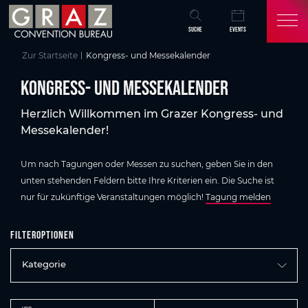
Übersicht aller Inhalte
Kongress- und Messekalender
Zum Hauptinhalt springen
Zum Inhaltsverzeichnis springen
Zur Hauptnavigation springen
SUCHE
EVENTS
Zur Startseite
Kongress- und Messekalender
Kongress- und Messekalender
Herzlich Willkommen im Grazer Kongress- und
Messekalender!
Um nach Tagungen oder Messen zu suchen, geben Sie in den
unten stehenden Feldern bitte Ihre Kriterien ein. Die Suche ist
nur für zukünftige Veranstaltungen möglich!
Tagung melden
Filteroptionen
Kategorie
von