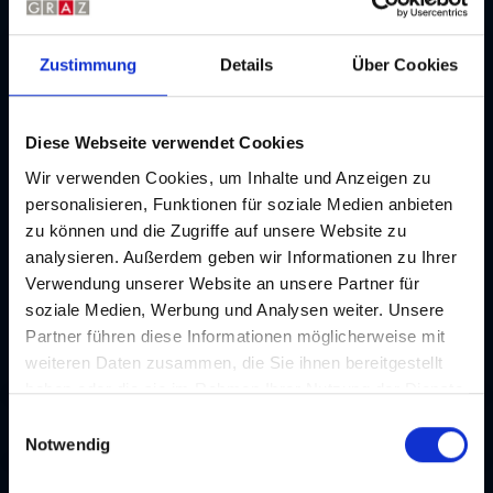
Lage
Grazer Stadtzentrum (bis 5 km)
Zustimmung
Details
Über Cookies
Verkehrsanbindung
Tram Nr. 1, 4, 6, 7: Südtiroler Platz/Kunsthaus
Diese Webseite verwendet Cookies
Parken
Wir verwenden Cookies, um Inhalte und Anzeigen zu
Öffentliche Tiefgarage Kunsthaus,
personalisieren, Funktionen für soziale Medien anbieten
kostenpflichtig
zu können und die Zugriffe auf unsere Website zu
analysieren. Außerdem geben wir Informationen zu Ihrer
Besonderheiten
Verwendung unserer Website an unsere Partner für
siehe auch bei "Universalmuseum Joanneum"
soziale Medien, Werbung und Analysen weiter. Unsere
und Website:
Joanneum-to-rent
Partner führen diese Informationen möglicherweise mit
weiteren Daten zusammen, die Sie ihnen bereitgestellt
haben oder die sie im Rahmen Ihrer Nutzung der Dienste
Gastronomie / Catering
Akkord
gesammelt haben. Je nach Funktion werden dabei Daten
E
an Dritte weitergegeben und an Dritte in Ländern, in
Notwendig
i
denen kein angemessenes Datenschutzniveau vorliegt
Extras
n
Akkord