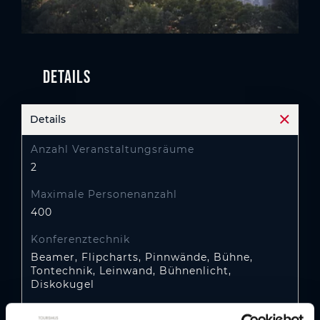
Details
Details
Akkord
Anzahl Veranstaltungsräume
2
Maximale Personenanzahl
400
Konferenztechnik
Beamer, Flipcharts, Pinnwände, Bühne,
Tontechnik, Leinwand, Bühnenlicht,
Diskokugel