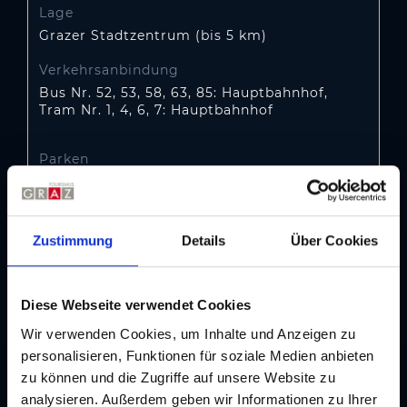
Lage
Grazer Stadtzentrum (bis 5 km)
Verkehrsanbindung
Bus Nr. 52, 53, 58, 63, 85: Hauptbahnhof,
Tram Nr. 1, 4, 6, 7: Hauptbahnhof
Parken
73 kostenpflichtige Tiefgaragenstellplätze
inkl. 3 E-Ladestationen
Zustimmung
Details
Über Cookies
Besonderheiten
Rauchverbot im gesamten Hotelgebäude mit
Ausnahme der Außenbereiche.
Diese Webseite verwendet Cookies
Wir verwenden Cookies, um Inhalte und Anzeigen zu
personalisieren, Funktionen für soziale Medien anbieten
Informationen zum Hotel
Akkord
zu können und die Zugriffe auf unsere Website zu
analysieren. Außerdem geben wir Informationen zu Ihrer