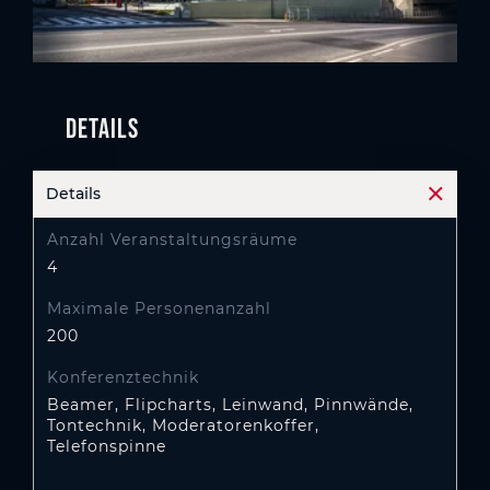
Details
Details
Akkord
Anzahl Veranstaltungsräume
4
Maximale Personenanzahl
200
Konferenztechnik
Beamer, Flipcharts, Leinwand, Pinnwände,
Tontechnik, Moderatorenkoffer,
Telefonspinne