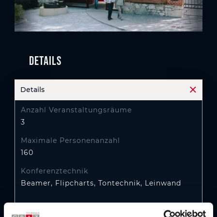
Details
Details
Akkord
Anzahl Veranstaltungsräume
3
Maximale Personenanzahl
160
Konferenztechnik
Beamer, Flipcharts, Tontechnik, Leinwand
Lage