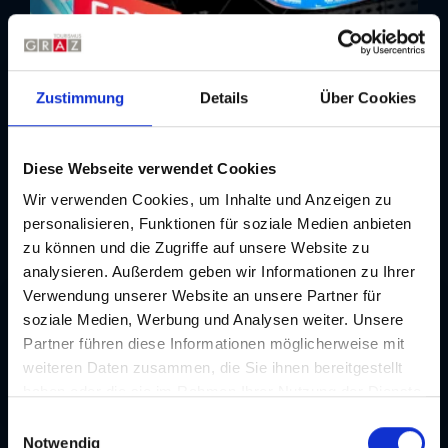
Zustimmung
Details
Über Cookies
Diese Webseite verwendet Cookies
Wir verwenden Cookies, um Inhalte und Anzeigen zu
personalisieren, Funktionen für soziale Medien anbieten
Details
zu können und die Zugriffe auf unsere Website zu
analysieren. Außerdem geben wir Informationen zu Ihrer
Verwendung unserer Website an unsere Partner für
Details
Akkord
soziale Medien, Werbung und Analysen weiter. Unsere
Lage
Partner führen diese Informationen möglicherweise mit
Grazer Stadtzentrum (bis 5 km)
weiteren Daten zusammen, die Sie ihnen bereitgestellt
haben oder die sie im Rahmen Ihrer Nutzung der Dienste
gesammelt haben. Je nach Funktion werden dabei Daten
E
an Dritte weitergegeben und an Dritte in Ländern, in
Notwendig
i