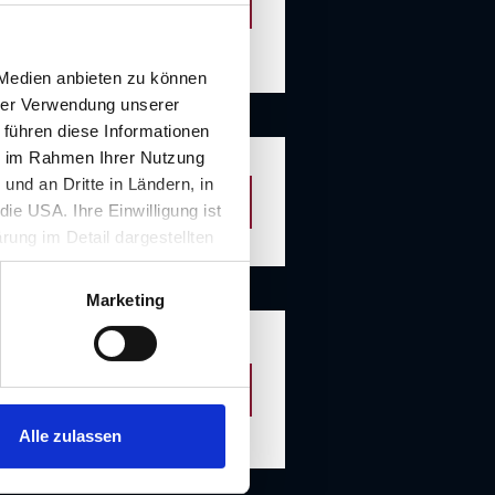
Details
 Medien anbieten zu können
hrer Verwendung unserer
 führen diese Informationen
ie im Rahmen Ihrer Nutzung
nd an Dritte in Ländern, in
Details
ie USA. Ihre Einwilligung ist
rung im Detail dargestellten
illigung ist für die Nutzung
rufen werden.
Marketing
Details
Alle zulassen