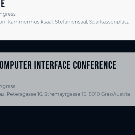
IE
ngress
lon, Kammermusiksaal, Stefaniensaal, Sparkassenplatz
COMPUTER INTERFACE CONFERENCE
ngress
az, Petersgasse 16, Stremayrgasse 16, 8010 Graz/Austria