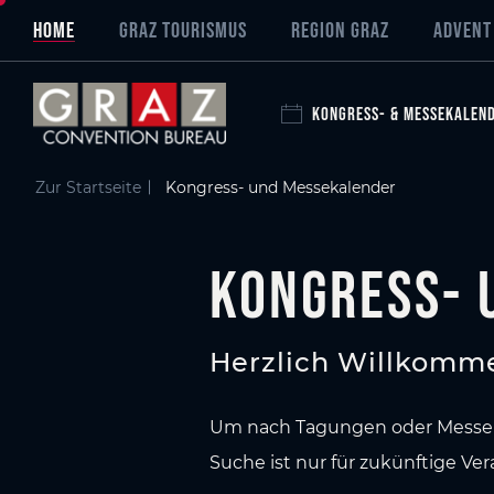
Übersicht aller Inhalte
Kongress- und Messekalender
Zum Hauptinhalt springen
Zum Inhaltsverzeichnis springen
Zur Hauptnavigation springen
HOME
GRAZ TOURISMUS
REGION GRAZ
ADVENT
KONGRESS- & MESSEKALEN
Zur Startseite
Kongress- und Messekalender
Kongress- 
Herzlich Willkomme
Um nach Tagungen oder Messen z
Suche ist nur für zukünftige Ve