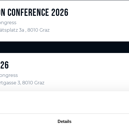
ON CONFERENCE 2026
ongress
ätsplatz 3a , 8010 Graz
026
ongress
tgasse 3, 8010 Graz
2026
Details
ongress