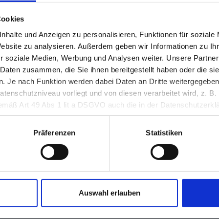
6, 8010 Graz & Europasaal, WIFI, Körblergasse 111/113,
Cookies
nhalte und Anzeigen zu personalisieren, Funktionen für soziale
Website zu analysieren. Außerdem geben wir Informationen zu I
r soziale Medien, Werbung und Analysen weiter. Unsere Partner
 Daten zusammen, die Sie ihnen bereitgestellt haben oder die s
ALLPLATTEN- & CD-BÖRSE
 Je nach Funktion werden dabei Daten an Dritte weitergegeben u
nschutzniveau vorliegt und von diesen verarbeitet wird, z. B. d
esse
Messe Graz, Halle A, EG, 8010 Graz
 gemäß Art 49 Abs 1 lit a DSGVO auch die in der Datenschutzerklä
in unsicheren Drittstaaten, wie insbesondere den USA. Ihre Einw
erlich und kann jederzeit auf unserer Seite abgelehnt oder wider
Präferenzen
Statistiken
2026
ngress
platz 1, 8010 Graz
Auswahl erlauben