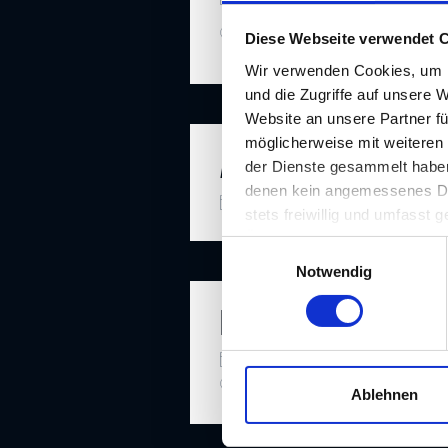
CAMPUS 02, Körblergasse 12
Diese Webseite verwendet 
8010 Graz
Wir verwenden Cookies, um I
und die Zugriffe auf unsere 
Website an unsere Partner fü
möglicherweise mit weiteren
AUSTRIA-VINYL SCH
der Dienste gesammelt haben.
denen kein angemessenes Date
06.09. - 06.09.2026
M
stets freiwillig und umfasst
Übermittlungen an Empfänger 
E
unserer Website nicht erford
Notwendig
i
n
FORUM ACUSTICUM 
w
i
08.09. - 12.09.2026
Ko
l
Messecongress Graz, Messe
l
Ablehnen
i
g