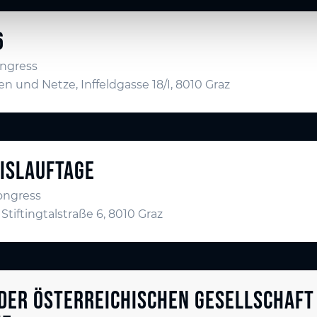
6
ngress
gen und Netze, Inffeldgasse 18/I, 8010 Graz
ISLAUFTAGE
ongress
iftingtalstraße 6, 8010 Graz
 DER ÖSTERREICHISCHEN GESELLSCHAFT