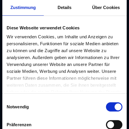
Zustimmung
Details
Über Cookies
Anreise mit den öffentlichen Verkehrsmitteln
Übersicht der Parkgaragen in Graz
Diese Webseite verwendet Cookies
Wir verwenden Cookies, um Inhalte und Anzeigen zu
Bildergalerie
personalisieren, Funktionen für soziale Medien anbieten
zu können und die Zugriffe auf unsere Website zu
analysieren. Außerdem geben wir Informationen zu Ihrer
Verwendung unserer Website an unsere Partner für
soziale Medien, Werbung und Analysen weiter. Unsere
Partner führen diese Informationen möglicherweise mit
weiteren Daten zusammen, die Sie ihnen bereitgestellt
haben oder die sie im Rahmen Ihrer Nutzung der Dienste
gesammelt haben. Je nach Funktion werden dabei Daten
E
an Dritte weitergegeben und an Dritte in Ländern, in
Notwendig
i
denen kein angemessenes Datenschutzniveau vorliegt
n
und von diesen verarbeitet wird, z. B. die USA. Ihre
w
Präferenzen
Einwilligung ist stets freiwillig und umfasst gemäß Art 49
i