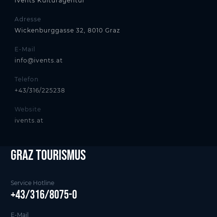
Ivents Kulturagentur
Adresse
Wickenburggasse 32, 8010 Graz
E-Mail
info@ivents.at
Telefon
+43/316/225238
Website
ivents.at
Graz tourismus
Service Hotline
+43/316/8075-0
E-Mail