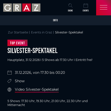
Overview of All Content
Silvester-Spektakel
Details
Bildergalerie
Video
Skip to main content
Skip to table of contents
Skip to main navigation
SUCHE
EVENTS
INFO
Zur Startseite
Events in Graz
Silvester-Spektakel
Top Event
Silvester-Spektakel
Hauptplatz, 31.12.2026 I 5 Shows ab 17.30 Uhr I Eintritt frei!
31.12.2026, von 17:30 bis 00:20
Show
Video Silvester-Spektakel
5 Shows: 17.30 Uhr, 19.30 Uhr, 21.00 Uhr, 22.30 Uhr und
Mitternacht