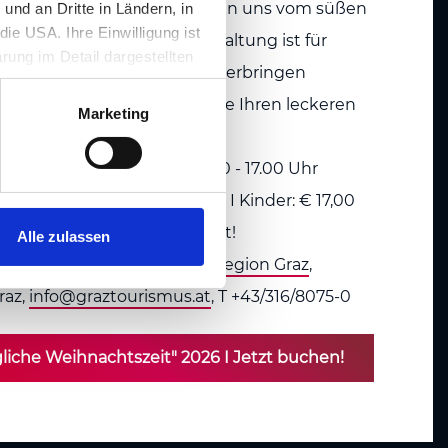
ntszeit ohne Stress und lassen uns vom süßen
nd an Dritte in Ländern, in
ie USA. Ihre Einwilligung ist
t verzaubern. Diese Veranstaltung ist für
rung im Detail dargestellten
volle Zeit mit Ihren Kleinen verbringen
illigung ist für die Nutzung
Ihre Keksdose nicht, damit Sie Ihren leckeren
rufen werden.
Marketing
n können.
, 05.12., 12.12., 19.12.2026, 14.30 - 17.00 Uhr
I
Preis:
Erwachsene: € 32,00 I Kinder: € 17,00
eten, Plätze sind begrenzt!
Alle zulassen
on:
Tourismus Information Region Graz
,
raz,
info@graztourismus.at
, T +43/316/8075-0
liche Weihnachtszeit" 2026 I Jetzt buchen!