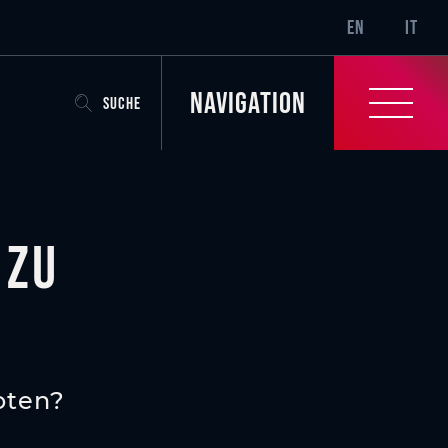
SR-ONLY.CURRENT
EN
IT
Navigation
SUCHE
 zu
oten?