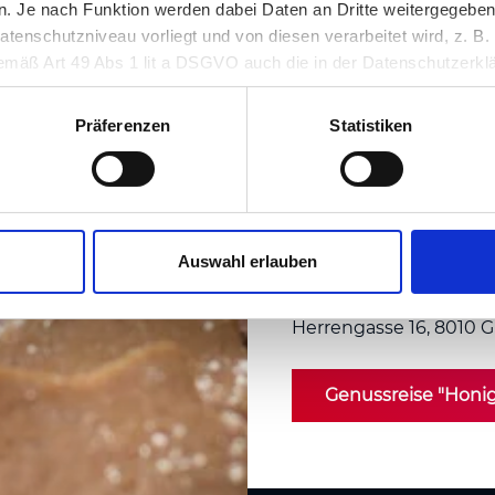
eine besinnliche Adve
 Je nach Funktion werden dabei Daten an Dritte weitergegeben u
nschutzniveau vorliegt und von diesen verarbeitet wird, z. B. d
Duft der Weihnachtszei
 gemäß Art 49 Abs 1 lit a DSGVO auch die in der Datenschutzerklä
Familien, die eine wert
in unsicheren Drittstaaten, wie insbesondere den USA. Ihre Einw
wollen. Vergessen Sie 
erlich und kann jederzeit auf unserer Seite abgelehnt oder wider
Präferenzen
Statistiken
Lebkuchen mitnehme
Termine:
Samstag, 28.11.
Dauer:
2,5 - 3 Stunden 
Um Anmeldung wird geb
Auswahl erlauben
Buchung & Informati
Herrengasse 16, 8010 G
Genussreise "Honig