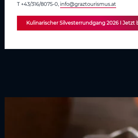
T +43/316/8075-0,
info@graztourismus.at
Kulinarischer Silvesterrundgang 2026 I Jetzt