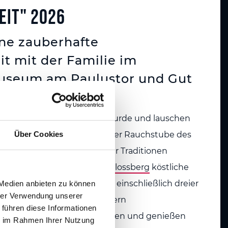
eit" 2026
ine zauberhafte
t mit der Familie im
seum am Paulustor und Gut
üher Weihnachten gefeiert wurde und lauschen
Über Cookies
hten über alte Bräuche in der Rauchstube des
ie nicht nur in die Welt der Traditionen
uch anschließend im
Gut Schlossberg
köstliche
 der Adventszeit probieren – einschließlich dreier
 Medien anbieten zu können
hrer Verwendung unserer
n, die Ihren Gaumen verzaubern
 führen diese Informationen
cken wir leckeren Lebkuchen und genießen
ie im Rahmen Ihrer Nutzung