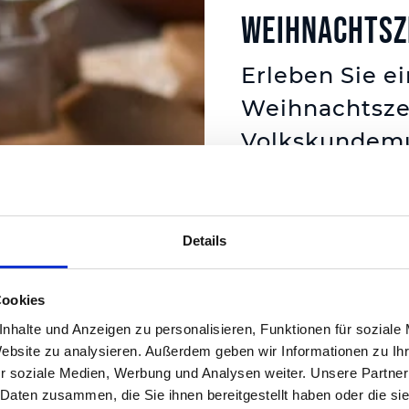
Weihnachtsz
Erleben Sie e
Weihnachtszei
Volkskundemu
Schlossberg!
Entdecken Sie, wie fr
Details
Sie spannende Geschic
Museums. Hier werden S
eingeführt, sondern a
Cookies
regionale Spezialitäten
nhalte und Anzeigen zu personalisieren, Funktionen für soziale
Website zu analysieren. Außerdem geben wir Informationen zu I
köstlicher Honigsorte
r soziale Medien, Werbung und Analysen weiter. Unsere Partner
werden! Gemeinsam ba
 Daten zusammen, die Sie ihnen bereitgestellt haben oder die s