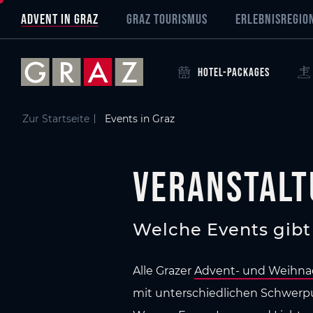
Übersicht aller Inhalte
Veranstaltungen in Graz
Zum Hauptinhalt springen
Zum Inhaltsverzeichnis springen
Zur Hauptnavigation springen
ADVENT IN GRAZ
GRAZ TOURISMUS
ERLEBNISREGIO
HOTEL-PACKAGES
Zur Startseite
Events in Graz
Veranstalt
Welche Events gibt 
Alle Grazer
Advent- und Weihna
mit unterschiedlichen Schwerpu