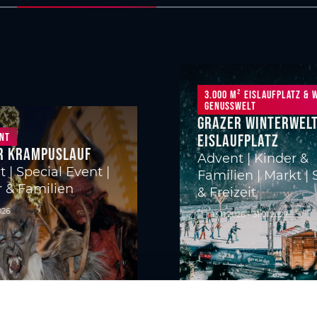
3.000 m² Eislaufplatz & 
Genusswelt
Grazer Winterwelt
ent
Eislaufplatz
r Krampuslauf
Advent | Kinder &
 | Special Event |
Familien | Markt | 
 & Familien
& Freizeit
026
13.11.2026 - 31.01.2027