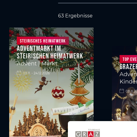
63 Ergebnisse
Steirisches Heimatwerk
Adventmarkt im
Steirischen Heimatwerk
Top Ev
Advent | Markt
Graze
03.11. - 24.12.2026
Advent
Kinder
08.11.2