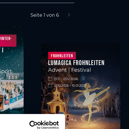
Seite 1 von 6
nächste Seite
Winter-
 I
Frohnleiten
Lumagica Frohnleiten
Advent | Festival
Sport
13.11. - 23.12.2026
25.12.2026 - 10.01.2027