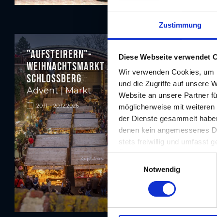
Zustimmung
"Aufsteirern"-
Diese Webseite verwendet 
Weihnachtsmarkt am
Wir verwenden Cookies, um I
Schlossberg
und die Zugriffe auf unsere 
Schlos
Advent | Markt
Märch
Website an unsere Partner fü
Adven
20.11. - 20.12.2026
möglicherweise mit weiteren
der Dienste gesammelt haben.
Advent
denen kein angemessenes Date
Famil
stets freiwillig und umfasst
20.11. -
Übermittlungen an Empfänger 
E
unserer Website nicht erford
Notwendig
i
n
w
i
l