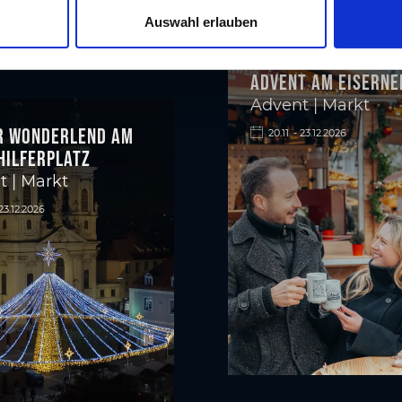
Auswahl erlauben
Advent am Eiserne
Advent | Markt
r Wonderlend am
20.11. - 23.12.2026
hilferplatz
 | Markt
 23.12.2026