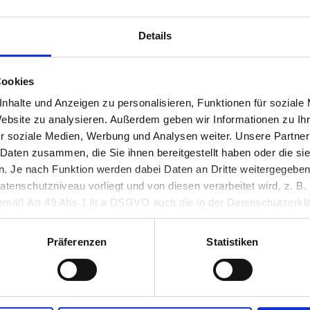
Details
Grazer Innenstadt
Cookies
Fotopoints
nhalte und Anzeigen zu personalisieren, Funktionen für soziale
Advent | Kinder &
Website zu analysieren. Außerdem geben wir Informationen zu I
sbergplatz
Familien
enwald &
r soziale Medien, Werbung und Analysen weiter. Unsere Partner
tkranz
20.11. - 24.12.2026
 Daten zusammen, die Sie ihnen bereitgestellt haben oder die s
 Je nach Funktion werden dabei Daten an Dritte weitergegeben u
 | Kinder &
nschutzniveau vorliegt und von diesen verarbeitet wird, z. B. d
ien
 gemäß Art 49 Abs 1 lit a DSGVO auch die in der Datenschutzerklä
 24.12.2026
in unsicheren Drittstaaten, wie insbesondere den USA. Ihre Einw
erlich und kann jederzeit auf unserer Seite abgelehnt oder wider
Präferenzen
Statistiken