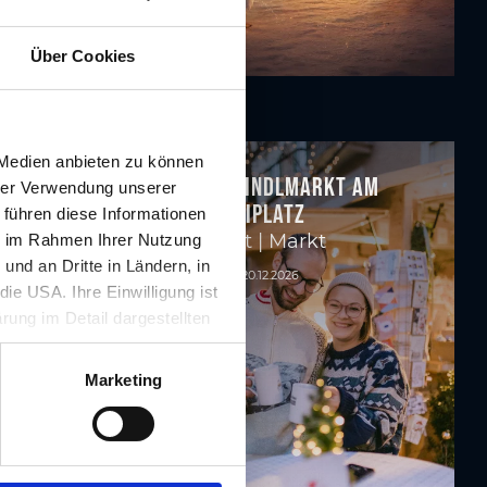
Über Cookies
 Medien anbieten zu können
Grieskindlmarkt am
hrer Verwendung unserer
Nikolaiplatz
 führen diese Informationen
Advent | Markt
ie im Rahmen Ihrer Nutzung
nd an Dritte in Ländern, in
20.11. - 20.12.2026
ie USA. Ihre Einwilligung ist
rung im Detail dargestellten
illigung ist für die Nutzung
rufen werden.
Marketing