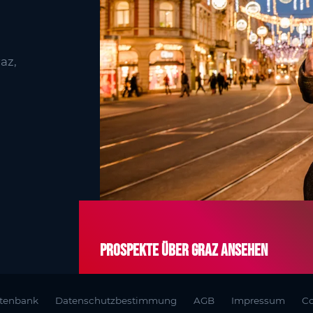
az,
Prospekte über Graz ansehen
atenbank
Datenschutzbestimmung
AGB
Impressum
Co